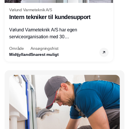
Vølund Varmeteknik A/S
Intern tekniker til kundesupport
Vølund Varmeteknik A/S har egen
serviceorganisation med 30
servicemedarbejdere over hele landet. Vi
Område
Ansøgningsfrist
søger nu endnu en teknisk kollega - denne
Midtjylland
Snarest muligt
gang til kundesupport på kontoret i Herning.
Annonce