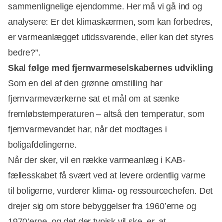
sammenlignelige ejendomme. Her må vi gå ind og
analysere: Er det klimaskærmen, som kan forbedres,
er varmeanlægget utidssvarende, eller kan det styres
bedre?”.
Skal følge med fjernvarmeselskabernes udvikling
Som en del af den grønne omstilling har
fjernvarmeværkerne sat et mål om at sænke
fremløbstemperaturen – altså den temperatur, som
fjernvarmevandet har, når det modtages i
boligafdelingerne.
Når der sker, vil en række varmeanlæg i KAB-
fællesskabet få svært ved at levere ordentlig varme
til boligerne, vurderer klima- og ressourcechefen. Det
drejer sig om store bebyggelser fra 1960’erne og
1970’erne, og det der typisk vil ske, er, at