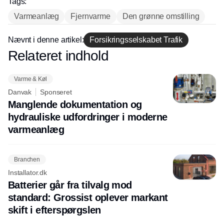
Tags:
Varmeanlæg
Fjernvarme
Den grønne omstilling
Nævnt i denne artikel:
Forsikringsselskabet Trafik
Relateret indhold
Annonce
Varme & Køl
Danvak
Sponseret
Manglende dokumentation og
hydrauliske udfordringer i moderne
varmeanlæg
Branchen
Installator.dk
Batterier går fra tilvalg mod
standard: Grossist oplever markant
skift i efterspørgslen