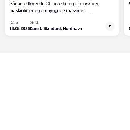
Sådan udfører du CE-mærkning af maskiner,
maskinlinjer og ombyggede maskiner –
Diplomkursus – 2 dage
Dato
Sted
18.08.2026
Dansk Standard, Nordhavn
Udgiver
Horisont Gruppen a/s
Strandlodsvej 44
2300 København S
Telefon:
53506060
www.horisontgruppen.dk