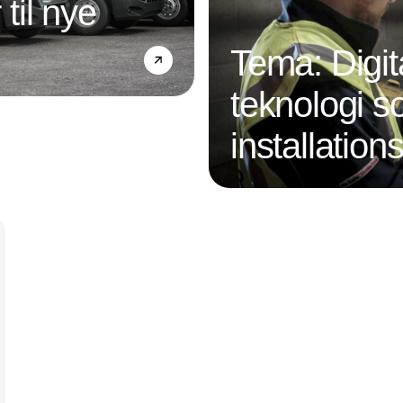
 til nye
Tema: Digit
teknologi s
installatio
Annonce