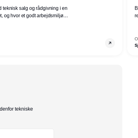
ed teknisk salg og rådgivning i en
B
et, og hvor et godt arbejdsmiljø
r
tilling den rette for dig.
g
–
s
O
S
ndenfor tekniske