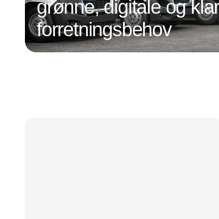
grønne, digitale og klar
forretningsbehov