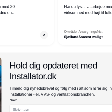
n med 30
Har du lyst til at arbejde m
ndnu en
virksomhed med højt til loft
ret i
prioriteres højt, så er denne s
Område
Ansøgningsfrist
Sjælland
Snarest muligt
Annonce
Hold dig opdateret med
Installator.dk
Tilmeld dig nyhedsbrevet og følg med i alt som rører sig i
installationer - el, VVS- og ventilationsbranchen.
Navn