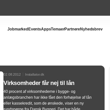
Jobmarked
Events
Apps
Temaer
Partnere
Nyhedsbrev
Annonce
02.08.2012
Installator.dk
Virksomheder får nej til lån
40 procent af virksomhederne i bygge- og
anlægsbranchen har ikke fået den forhøjelse af lån
eller kassekredit, som de ønskede, viser en ny
rundspørge fra Dansk Byggeri. Det har både