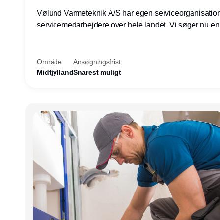
Vølund Varmeteknik A/S har egen serviceorganisatio
servicemedarbejdere over hele landet. Vi søger nu e
teknisk kollega - denne gang til kundesupport på konto
Herning.
Område
Ansøgningsfrist
Midtjylland
Snarest muligt