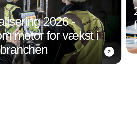
alisering 2026 -
om motor for vækst i
nsbranchen