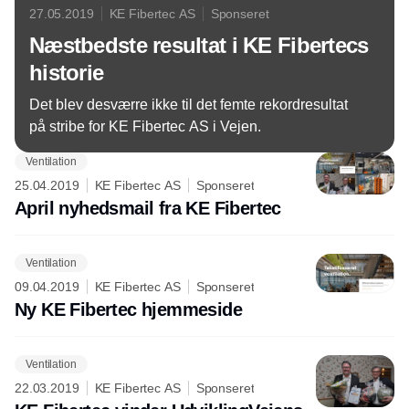
27.05.2019
KE Fibertec AS
Sponseret
Næstbedste resultat i KE Fibertecs
historie
Det blev desværre ikke til det femte rekordresultat
på stribe for KE Fibertec AS i Vejen.
Ventilation
25.04.2019
KE Fibertec AS
Sponseret
April nyhedsmail fra KE Fibertec
Ventilation
09.04.2019
KE Fibertec AS
Sponseret
Ny KE Fibertec hjemmeside
Ventilation
22.03.2019
KE Fibertec AS
Sponseret