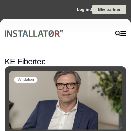
Log ind
Bliv partner
Annonce
KE Fibertec
Ventilation