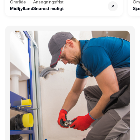
Område
Ansøgningsfrist
Om
Midtjylland
Snarest muligt
Sjæ
Annonce