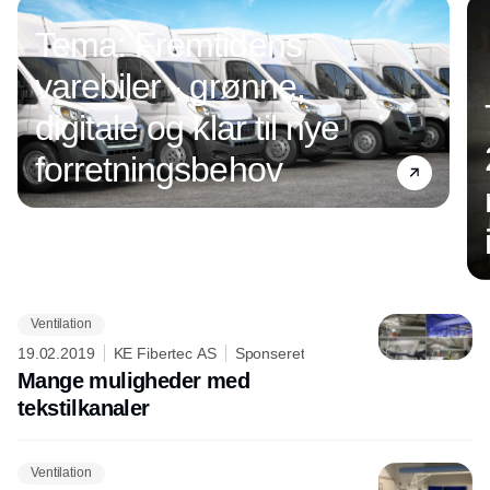
Tema: Fremtidens
varebiler - grønne,
digitale og klar til nye
forretningsbehov
Ventilation
Annonce
19.02.2019
KE Fibertec AS
Sponseret
Mange muligheder med
tekstilkanaler
Ventilation