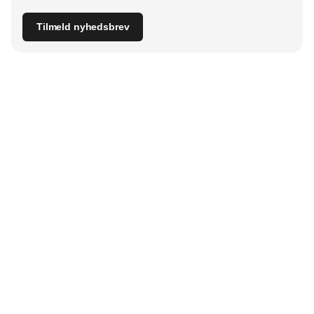
Tilmeld nyhedsbrev
Udgiver
Horisont Gruppen a/s
Strandlodsvej 44
2300 København S
Telefon:
53506060
www.horisontgruppen.dk
Indhold
Branchen
Sikkerhed
Partnere
Bygningsautomatik
Ventilation
RSS-feed
El
VVS
Nyhedsbrev