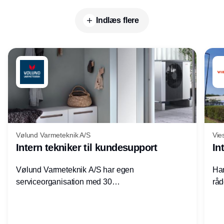
Indlæs flere
Vølund Varmeteknik A/S
Vie
Intern tekniker til kundesupport
In
Vølund Varmeteknik A/S har egen
Har
serviceorganisation med 30
råd
servicemedarbejdere over hele landet. Vi
lof
søger nu endnu en teknisk kollega - denne
pri
gang til kundesupport på kontoret i Herning.
for