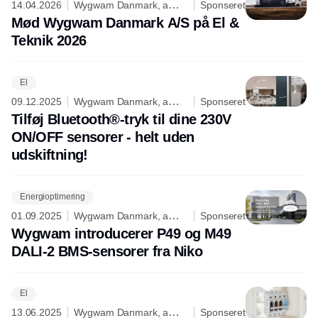
14.04.2026
Wygwam Danmark, a
Sponseret
division of Niko
Mød Wygwam Danmark A/S på El &
Teknik 2026
El
09.12.2025
Wygwam Danmark, a
Sponseret
division of Niko
Tilføj Bluetooth®-tryk til dine 230V
ON/OFF sensorer - helt uden
udskiftning!
Energioptimering
01.09.2025
Wygwam Danmark, a
Sponseret
division of Niko
Wygwam introducerer P49 og M49
DALI-2 BMS-sensorer fra Niko
El
13.06.2025
Wygwam Danmark, a
Sponseret