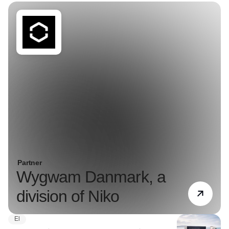
Partner
Wygwam Danmark, a
division of Niko
El