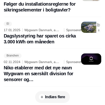
division of Niko
Følger du installationsreglerne for
sikringselementer i boligtavler?
El
17.01.2025
Wygwam Danmark, a
Sponseret
division of Niko
Dagslysstyring har sparet os cirka
3.000 kWh om måneden
Branchen
02.11.2024
Wygwam Danmark, a
Sponseret
division of Niko
Niko etablerer med det nye navn
Wygwam en særskilt division for
sensorer og
bygningsautomatisering
Indlæs flere