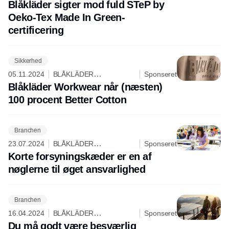
WORKWEAR ApS
Blåkläder sigter mod fuld STeP by
Oeko-Tex Made In Green-
certificering
Sikkerhed
05.11.2024
BLÅKLÄDER
Sponseret
WORKWEAR ApS
Blåkläder Workwear når (næsten)
100 procent Better Cotton
Branchen
23.07.2024
BLÅKLÄDER
Sponseret
WORKWEAR ApS
Korte forsyningskæder er en af
nøglerne til øget ansvarlighed
Branchen
16.04.2024
BLÅKLÄDER
Sponseret
WORKWEAR ApS
Du må godt være besværlig