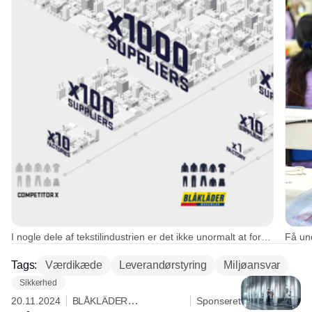
I nogle dele af tekstilindustrien er det ikke unormalt at fordele en virksomheds produktion på helt op til 10 fabrikker, der måske hver især har 100 underleverandører, som så igen har helt op til 1.000 andre virksomheder og leverandører, der bidrager til produktionen.. Foto: Blåkläder Workwear
Tags:
Værdikæde
Leverandørstyring
Miljøansvar
Sikkerhed
20.11.2024
BLÅKLÄDER
Sponseret