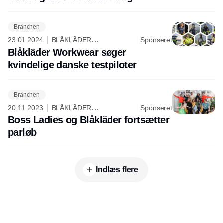
Branchen
23.01.2024
BLÅKLÄDER
Sponseret
WORKWEAR ApS
Blåkläder Workwear søger
kvindelige danske testpiloter
Branchen
20.11.2023
BLÅKLÄDER
Sponseret
WORKWEAR ApS
Boss Ladies og Blåkläder fortsætter
parløb
Indlæs flere