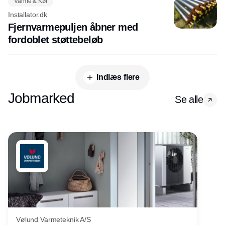
Varme & Køl
Installator.dk
Fjernvarmepuljen åbner med
fordoblet støttebeløb
Indlæs flere
Jobmarked
Se alle
Vølund Varmeteknik A/S