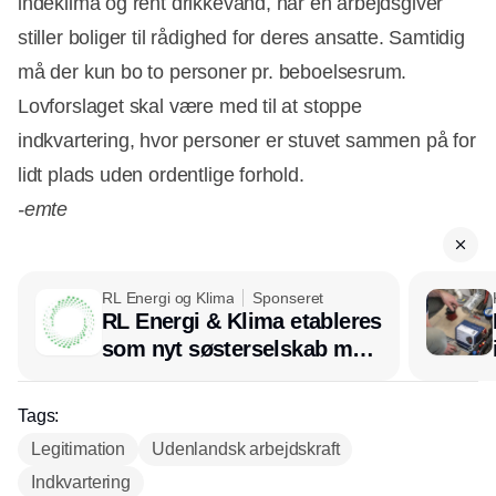
indeklima og rent drikkevand, når en arbejdsgiver
Annonce
stiller boliger til rådighed for deres ansatte. Samtidig
må der kun bo to personer pr. beboelsesrum.
Lovforslaget skal være med til at stoppe
indkvartering, hvor personer er stuvet sammen på for
lidt plads uden ordentlige forhold.
-emte
RL Energi og Klima
Sponseret
RL Energi & Klima etableres
som nyt søsterselskab med
afsæt i RL Ventilation
Tags:
Legitimation
Udenlandsk arbejdskraft
Indkvartering