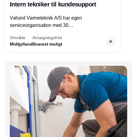
Intern tekniker til kundesupport
Vølund Varmeteknik A/S har egen
serviceorganisation med 30
servicemedarbejdere over hele landet. Vi
Område
Ansøgningsfrist
søger nu endnu en teknisk kollega - denne
Midtjylland
Snarest muligt
gang til kundesupport på kontoret i Herning.
Annonce