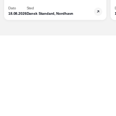
Diplomkursus – 2 dage
Dato
Sted
18.08.2026
Dansk Standard, Nordhavn
Udgiver
Horisont Gruppen a/s
Strandlodsvej 44
2300 København S
Telefon:
53506060
www.horisontgruppen.dk
Indhold