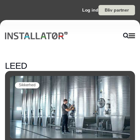
Log ind
Bliv partner
Annonce
LEED
Sikkerhed