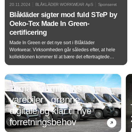
20.11.2024
BLÅKLÄDER WORKWEAR ApS
Sponseret
Blåkläder sigter mod fuld STeP by
Oeko-Tex Made In Green-
certificering
Made In Green er det nye sort i Blåkläder
Workwear. Virksomheden går således efter, at hele
kollektionen kommer til at bære det eftertragtede
prædikat, der vidner om en ansvarlig produktion på
Annonce
alle leder og kanter.
Tema: Fremtidens
varebiler - grønne,
digitale og klar til nye
forretningsbehov