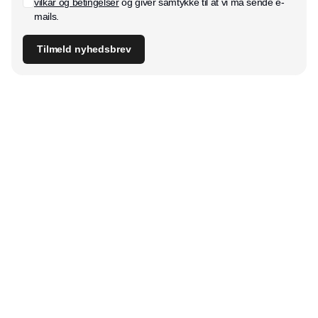
vilkår og betingelser
og giver samtykke til at vi må sende e-
mails.
Tilmeld nyhedsbrev
Udgiver
Horisont Gruppen a/s
Strandlodsvej 44
2300 København S
Telefon:
53506060
www.horisontgruppen.dk
Indhold
Branchen
Sikkerhed
Partnere