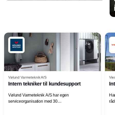
Annonce
Vølund Varmeteknik A/S
Vie
Intern tekniker til kundesupport
In
Vølund Varmeteknik A/S har egen
Har
serviceorganisation med 30
råd
servicemedarbejdere over hele landet. Vi
lof
søger nu endnu en teknisk kollega - denne
pri