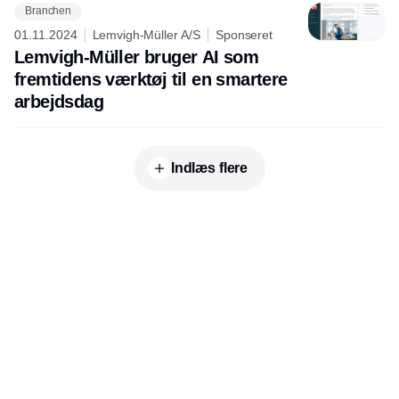
Branchen
01.11.2024
Lemvigh-Müller A/S
Sponseret
Lemvigh-Müller bruger AI som
fremtidens værktøj til en smartere
arbejdsdag
Indlæs flere
Udgiver
Horisont Gruppen a/s
Strandlodsvej 44
2300 København S
Telefon:
53506060