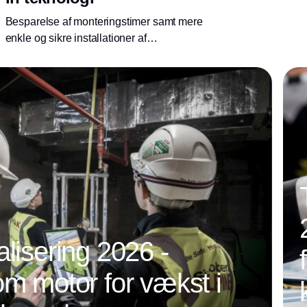
Besparelse af monteringstimer samt mere
enkle og sikre installationer af
motorstartsprodukter er blot et par af
gevinsterne, maskin- og tavlebyggere får ud af
push-in-teknologien fra power management-
virksomheden Eaton.
alisering 2026 -
om motor for vækst i