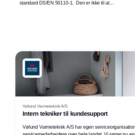
standard DS/EN 50110-1. Den er ikke til at
komme uden om. Læs med og kom på
forkant.
Vølund Varmeteknik A/S
Intern tekniker til kundesupport
Vølund Varmeteknik A/S har egen serviceorganisatio
servicemedarbejdere over hele landet. Vi søger nu e