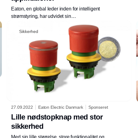
Eaton, en global leder inden for intelligent
strømstyring, har udvidet sin
produktportefølge med den nye Industrial
Annonce
Breaktor DC. Den nye komponent er både til
Sikkerhed
kobling og beskyttelse i én løsning og er
designet til at imødekomme den stigende
efterspørgsel efter DC-enheder til brug i
blandt andet mikronet, energilagring og
ladestationer til elbiler.
27.09.2022
Eaton Electric Danmark
Sponseret
Lille nødstopknap med stor
sikkerhed
Med sin lille størrelse, store funktionalitet og