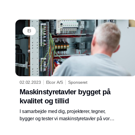
både branchen og den grønne omstilling.
El
02.02.2023
Elcor A/S
Sponseret
Maskinstyretavler bygget på
kvalitet og tillid
I samarbejde med dig, projekterer, tegner,
bygger og tester vi maskinstyretavler på vores
tavleværksted i Sønderborg eller i Polen. Du
kan overlade produktionen af din