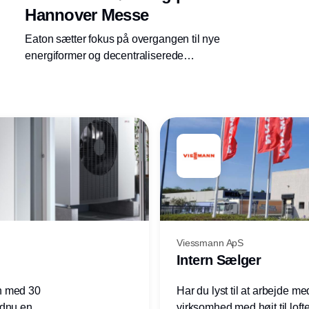
Hannover Messe
Eaton sætter fokus på overgangen til nye
energiformer og decentraliserede
energisystemer på Hannover Messe. Med et
muligt EU-forbud på vej mod drivhusgassen
SF6 er der særlig opmærksomhed på Eatons
revolutionerende SF6-fri
mellemspændingsudstyr.
Viessmann ApS
Intern Sælger
n med 30
Har du lyst til at arbejde m
ndnu en
virksomhed med højt til loft