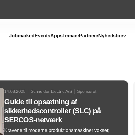
Jobmarked
Events
Apps
Temaer
Partnere
Nyhedsbrev
Annonce
14.08.2025
Schneider Electric A/S
Sponseret
Guide til opsætning af
sikkerhedscontroller (SLC) på
SERCOS-netværk
Kravene til moderne produktionsmaskiner vokser,