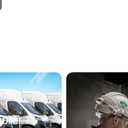
Annonce
iler -