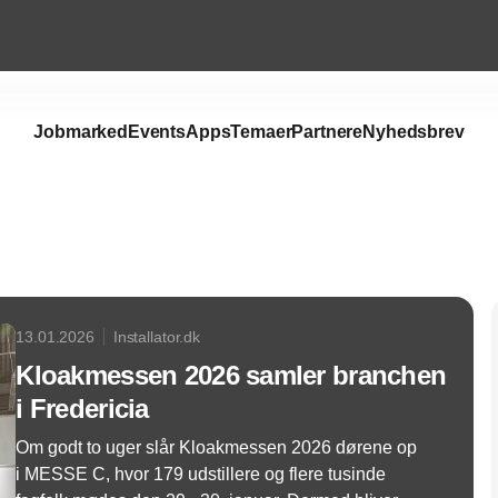
Jobmarked
Events
Apps
Temaer
Partnere
Nyhedsbrev
Annonce
13.01.2026
Installator.dk
Kloakmessen 2026 samler branchen
i Fredericia
Om godt to uger slår Kloakmessen 2026 dørene op
i MESSE C, hvor 179 udstillere og flere tusinde