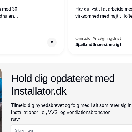
n med 30
Har du lyst til at arbejde m
ndnu en
virksomhed med højt til loft
ret i
prioriteres højt, så er denne s
Område
Ansøgningsfrist
Sjælland
Snarest muligt
Annonce
Hold dig opdateret med
Installator.dk
Tilmeld dig nyhedsbrevet og følg med i alt som rører sig i
installationer - el, VVS- og ventilationsbranchen.
Navn