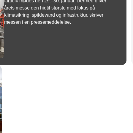
fagfolk mødes den 29.–30. januar. Dermed bliver
årets messe den hidtil største med fokus på
klimasikring, spildevand og infrastruktur, skriver
messen i en pressemeddelelse.