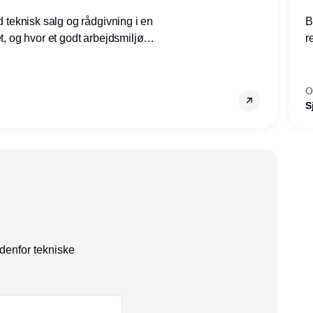
ed teknisk salg og rådgivning i en
B
et, og hvor et godt arbejdsmiljø
r
tilling den rette for dig.
g
–
s
O
S
ndenfor tekniske