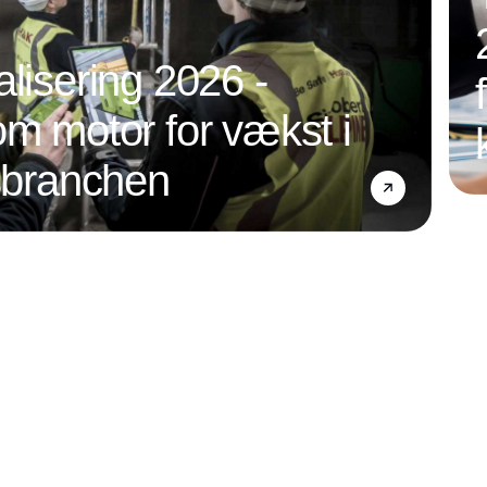
alisering 2026 -
om motor for vækst i
nsbranchen