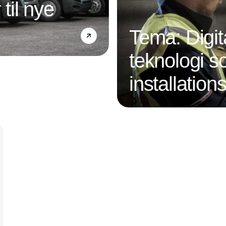
 til nye
Tema: Digit
teknologi s
installatio
Annonce