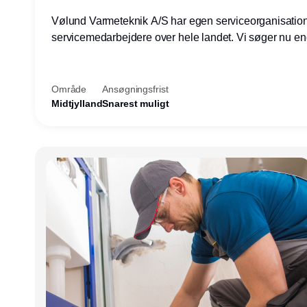
Vølund Varmeteknik A/S har egen serviceorganisatio
servicemedarbejdere over hele landet. Vi søger nu e
teknisk kollega - denne gang til kundesupport på konto
Herning.
Område
Ansøgningsfrist
Midtjylland
Snarest muligt