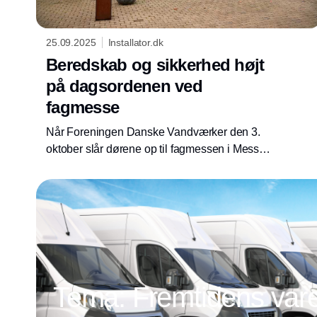
25.09.2025
Installator.dk
Beredskab og sikkerhed højt
på dagsordenen ved
fagmesse
Når Foreningen Danske Vandværker den 3.
oktober slår dørene op til fagmessen i Messe
C, Fredericia, bliver det med fokus på de
største udfordringer og muligheder i
vandsektoren netop nu.
Tema: Fremtidens vareb