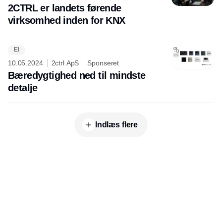
2CTRL er landets førende
virksomhed inden for KNX
El
10.05.2024
2ctrl ApS
Sponseret
Bæredygtighed ned til mindste
detalje
Indlæs flere
Udgiver
Horisont Gruppen a/s
Strandlodsvej 44