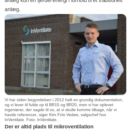
anlæg kun en fjerdel energi i forhold til et traditionelt
anlæg.
Annonce
Vi har siden begyndelsen i 2012 haft en grundig dokumentation,
og vi lever til fulde op til BR15 og BR20, men vi har oplevet
ingeniører, der sagde til os, at vi skulle komme tilbage, når vi
havde referencer, siger Kim Friis Vedøe, salgschef hos
InVentilate. Foto: InVentilate..
Der er altid plads til mikroventilation