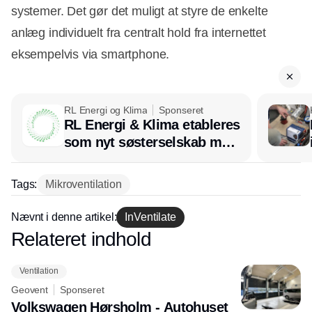
systemer. Det gør det muligt at styre de enkelte
anlæg individuelt fra centralt hold fra internettet
eksempelvis via smartphone.
RL Energi og Klima
Sponseret
RL Energi & Klima etableres
som nyt søsterselskab med
afsæt i RL Ventilation
Tags:
Mikroventilation
Nævnt i denne artikel:
InVentilate
Relateret indhold
Annonce
Ventilation
Geovent
Sponseret
Volkswagen Hørsholm - Autohuset