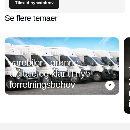
Tilmeld nyhedsbrev
Se flere temaer
Tema: Fremtidens
varebiler - grønne,
digitale og klar til nye
forretningsbehov