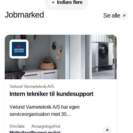
Indlæs flere
Jobmarked
Se alle
Vølund Varmeteknik A/S
Intern tekniker til kundesupport
Vølund Varmeteknik A/S har egen
serviceorganisation med 30
servicemedarbejdere over hele landet. Vi
Område
Ansøgningsfrist
søger nu endnu en teknisk kollega - denne
Midtjylland
Snarest muligt