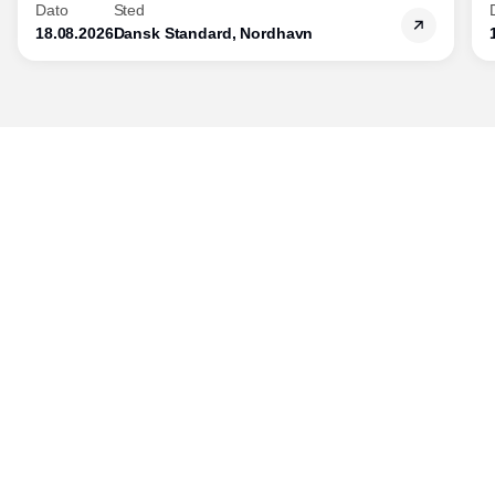
Dato
Sted
18.08.2026
Dansk Standard, Nordhavn
Udgiver
Horisont Gruppen a/s
Strandlodsvej 44
2300 København S
Telefon:
53506060
www.horisontgruppen.dk
Indhold
Branchen
Sikkerhed
Partnere