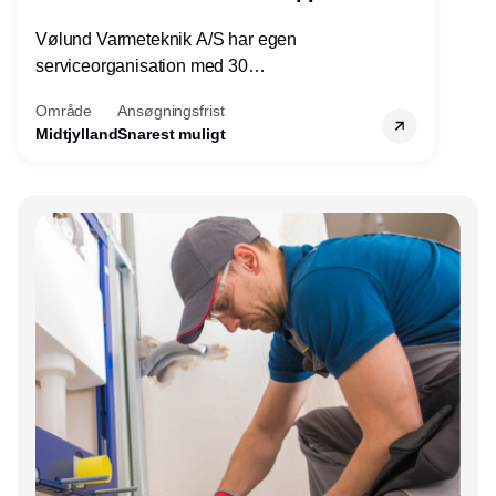
Vølund Varmeteknik A/S har egen
serviceorganisation med 30
servicemedarbejdere over hele landet. Vi
Område
Ansøgningsfrist
søger nu endnu en teknisk kollega - denne
Midtjylland
Snarest muligt
gang til kundesupport på kontoret i Herning.
Annonce