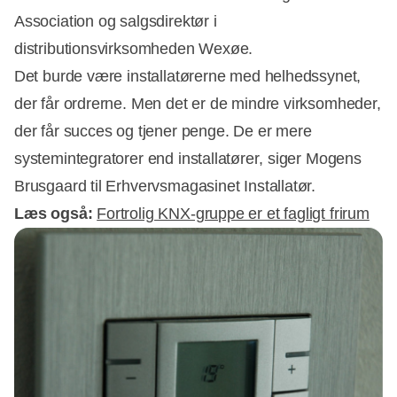
Association og salgsdirektør i
distributionsvirksomheden Wexøe.
Det burde være installatørerne med helhedssynet,
der får ordrerne. Men det er de mindre virksomheder,
der får succes og tjener penge. De er mere
Annonce
systemintegratorer end installatører, siger Mogens
Brusgaard til Erhvervsmagasinet Installatør.
Læs også:
Fortrolig KNX-gruppe er et fagligt frirum