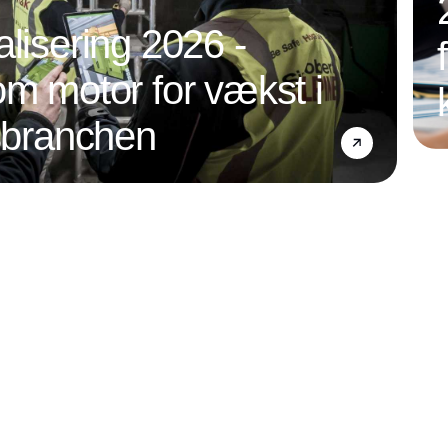
alisering 2026 -
om motor for vækst i
nsbranchen