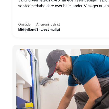
Vølund Varmeteknik A/S har egen serviceorganisatio
servicemedarbejdere over hele landet. Vi søger nu e
teknisk kollega - denne gang til kundesupport på konto
Herning.
Område
Ansøgningsfrist
Midtjylland
Snarest muligt