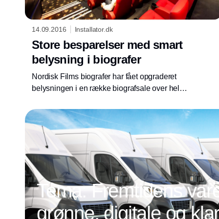
14.09.2016
Installator.dk
Store besparelser med smart
belysning i biografer
Nordisk Films biografer har fået opgraderet
belysningen i en række biografsale over hele
Sjælland. Målet har været bedre lys med
mindre vedligehold og ikke mindst store
besparelser på elregningen. Det har blandt
andet kunne lade sig gøre ved at udskifte
glødepærer med LED-pærer.
Tema: Fremtidens vareb
grønne, digitale og klar