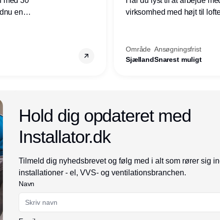
n med 30
Har du lyst til at arbejde m
ndnu en
virksomhed med højt til loft
ret i
prioriteres højt, så er denne s
Område
Ansøgningsfrist
Sjælland
Snarest muligt
Annonce
Hold dig opdateret med
Installator.dk
Tilmeld dig nyhedsbrevet og følg med i alt som rører sig i
installationer - el, VVS- og ventilationsbranchen.
Navn