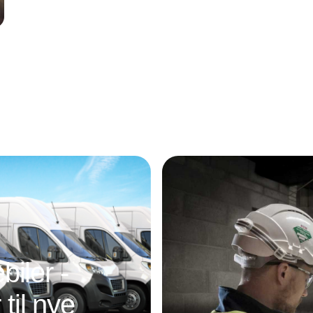
Annonce
iler -
 til nye