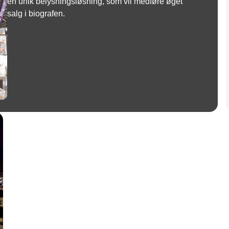
en unik belysningsløsning, som vil medføre øget
salg i biografen.