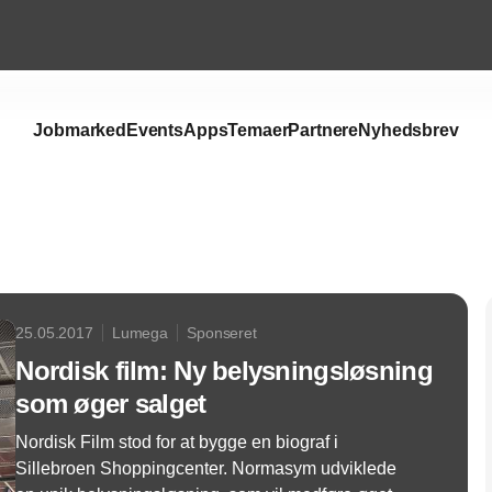
Jobmarked
Events
Apps
Temaer
Partnere
Nyhedsbrev
Annonce
25.05.2017
Lumega
Sponseret
Nordisk film: Ny belysningsløsning
som øger salget
Nordisk Film stod for at bygge en biograf i
Sillebroen Shoppingcenter. Normasym udviklede