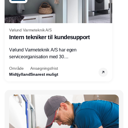
Vølund Varmeteknik A/S
Intern tekniker til kundesupport
Vølund Varmeteknik A/S har egen
serviceorganisation med 30
servicemedarbejdere over hele landet. Vi
Område
Ansøgningsfrist
søger nu endnu en teknisk kollega - denne
Midtjylland
Snarest muligt
gang til kundesupport på kontoret i Herning.
Annonce