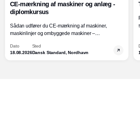
CE-mærkning af maskiner og anlæg -
diplomkursus
Sådan udfører du CE-mærkning af maskiner,
maskinlinjer og ombyggede maskiner –
Diplomkursus – 2 dage
Dato
Sted
18.08.2026
Dansk Standard, Nordhavn
Udgiver
Horisont Gruppen a/s
Strandlodsvej 44
2300 København S