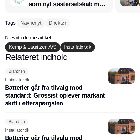
som nyt søsterselskab med
afsæt i RL Ventilation
Tags:
Navnenyt
Direktør
Nævnt i denne artikel:
Kemp & Lauritzen A/S
Installator.dk
Relateret indhold
Annonce
Branchen
Installator.dk
Batterier går fra tilvalg mod
standard: Grossist oplever markant
skift i efterspørgslen
Branchen
Installator.dk
Batterier går fra tilvalg mod