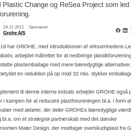
d Plastic Change og ReSea Project som led i
orurening.
19.11.2021
Sponseret
Grohe A/S
018 har GROHE, med introduktionen af virksomhedens L
nitiativ, arbejdet målrettet for at nedbringe plastikforurening
rstatte plastemballage med mere bæredygtige alternativer.
u betydet en reduktion på op mod 32 mio. stykker emballag
lement til denne interne indsats arbejder GROHE også 
er i kampen for at reducere plastforureningen bl.a. i form a
kaber med aktører, der deler GROHEs bæredygtige værdi
ig bl.a. om et strategisk partnerskab med det danske
ænomen Mater Design, der modtager overskudsplast fra