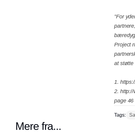
”For yder
partnere
bæredygt
Project 
partners
at støtt
1. https:
2. http
page 46
Tags:
Sa
Mere fra...