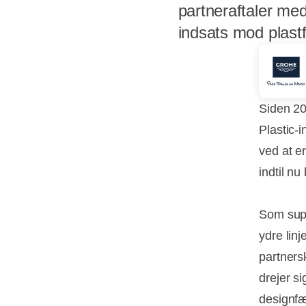
partneraftaler me
indsats mod plastf
Siden 2
Plastic-i
ved at e
indtil n
Som supp
ydre linj
partners
drejer s
designf