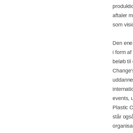
produkti
aftaler 
som visi
Den ene 
i form a
beløb til
Change’s
uddannel
internat
events, 
Plastic 
står ogs
organisa