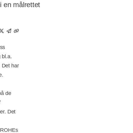
 en målrettet
ess
 bl.a.
 Det har
e.
på de
f
er. Det
 GROHEs