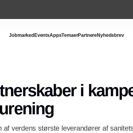
Jobmarked
Events
Apps
Temaer
Partnere
Nyhedsbrev
tnerskaber i kam
rurening
af verdens største leverandører af sanitets