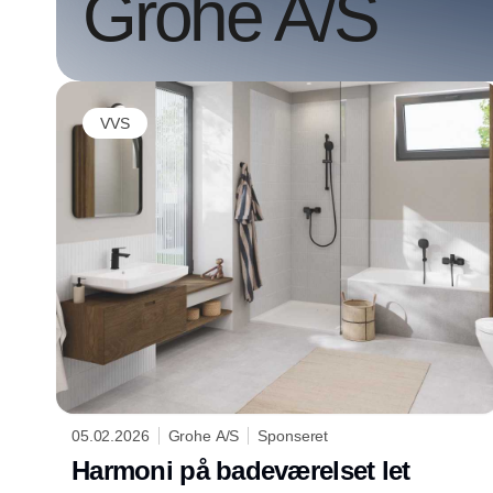
Grohe A/S
VVS
05.02.2026
Grohe A/S
Sponseret
Harmoni på badeværelset let