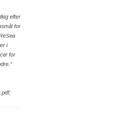
dkig efter
nsmål for
g ReSea
er i
cer for
dre.”
.pdf;