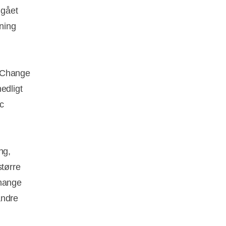
dgået
ening
c Change
edligt
ic
ng,
større
Change
andre