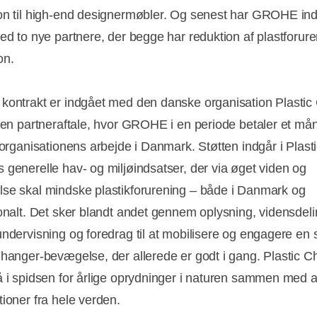
on til high-end designermøbler. Og senest har GROHE in
med to nye partnere, der begge har reduktion af plastforur
on.
kontrakt er indgået med den danske organisation Plasti
f en partneraftale, hvor GROHE i en periode betaler et mån
 organisationens arbejde i Danmark. Støtten indgår i Plast
 generelle hav- og miljøindsatser, der via øget viden og
se skal mindske plastikforurening – både i Danmark og
ionalt. Det sker blandt andet gennem oplysning, vidensdeli
undervisning og foredrag til at mobilisere og engagere en 
Changer-bevægelse, der allerede er godt i gang. Plastic 
å i spidsen for årlige oprydninger i naturen sammen med 
tioner fra hele verden.