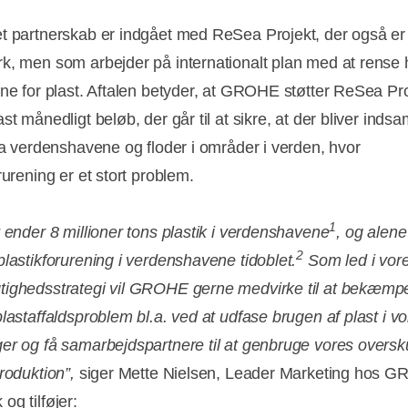
t partnerskab er indgået med ReSea Projekt, der også er 
k, men som arbejder på internationalt plan med at rense
rne for plast. Aftalen betyder, at GROHE støtter ReSea Pr
st månedligt beløb, der går til at sikre, at der bliver indsa
fra verdenshavene og floder i områder i verden, hvor
rurening er et stort problem.
1
r ender 8 millioner tons plastik i verdenshavene
, og alene
2
plastikforurening i verdenshavene tidoblet.
Som led i vor
ighedsstrategi vil GROHE gerne medvirke til at bekæmpe
plastaffaldsproblem bl.a. ved at udfase brugen af plast i v
er og få samarbejdspartnere til at genbruge vores oversk
roduktion”,
siger Mette Nielsen, Leader Marketing hos 
og tilføjer: