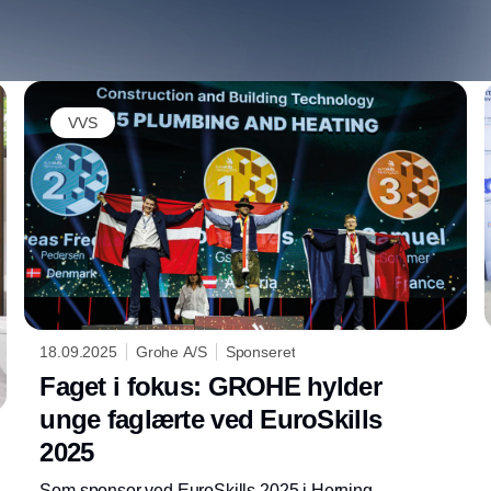
VVS
18.09.2025
Grohe A/S
Sponseret
Faget i fokus: GROHE hylder
unge faglærte ved EuroSkills
2025
Som sponsor ved EuroSkills 2025 i Herning