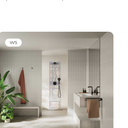
’Plumbing and Heating’ ved EuroSkills 2025.
Siden sin sejr til DM i Skills i 2024 har han
fulgt et intensivt træningsprogram med
landstræner Jens Dam ved sin side.
VVS