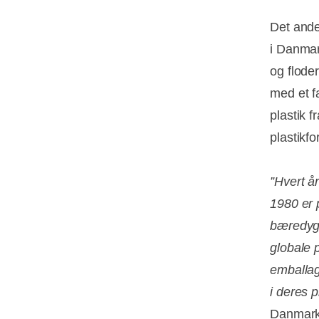
Det ande
i Danmar
og flode
med et fa
plastik 
plastikfo
”Hvert å
1980 er 
bæredygt
globale 
emballag
i deres p
Danmark 