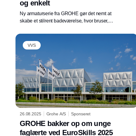
og enkelt
Ny armaturserie fra GROHE gør det nemt at
skabe et stilrent badeværelse, hvor bruser,
vask og toilet skal give et flot helhedsindtryk.
VVS
26.08.2025
Grohe A/S
Sponseret
GROHE bakker op om unge
faglærte ved EuroSkills 2025