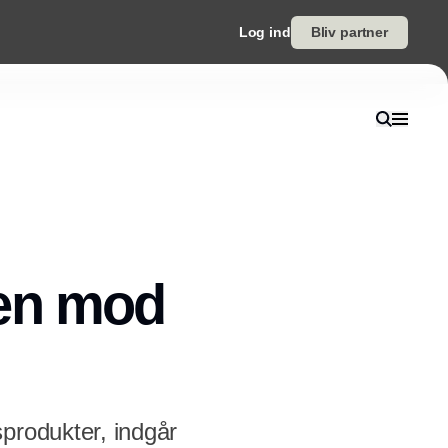
Log ind
Bliv partner
pen mod
produkter, indgår