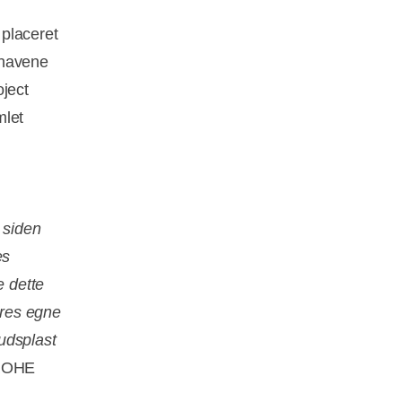
placeret
 havene
oject
mlet
 siden
es
 dette
ores egne
udsplast
GROHE