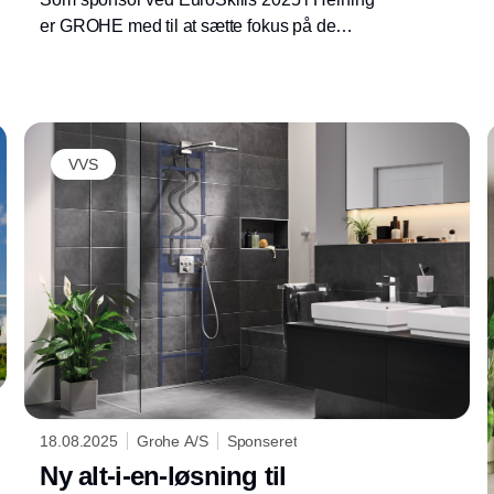
er GROHE med til at sætte fokus på de
erhvervsfaglige fag, tiltrækning af nye talenter
og demonstrering af innovative løsninger. Ved
årets mesterskab gik VVS-guldet til østrigske
Johannes Gstrein – og sølvet blev sendt med
Andreas Fredberg Pedersen hjem til
VVS
Vestjylland.
18.08.2025
Grohe A/S
Sponseret
Ny alt-i-en-løsning til