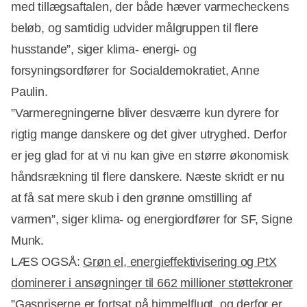
med tillægsaftalen, der både hæver varmecheckens
beløb, og samtidig udvider målgruppen til flere
husstande”, siger klima- energi- og
forsyningsordfører for Socialdemokratiet, Anne
Paulin.
”Varmeregningerne bliver desværre kun dyrere for
rigtig mange danskere og det giver utryghed. Derfor
er jeg glad for at vi nu kan give en større økonomisk
håndsrækning til flere danskere. Næste skridt er nu
at få sat mere skub i den grønne omstilling af
varmen”, siger klima- og energiordfører for SF, Signe
Munk.
LÆS OGSÅ:
Grøn el, energieffektivisering og PtX
dominerer i ansøgninger til 662 millioner støttekroner
”Gaspriserne er fortsat på himmelflugt, og derfor er