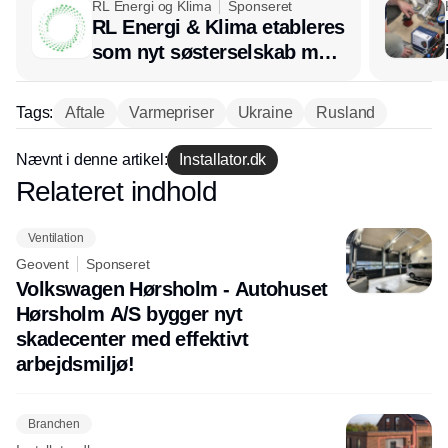
RL Energi og Klima
Sponseret
RL Energi & Klima etableres
som nyt søsterselskab med
afsæt i RL Ventilation
Tags:
Aftale
Varmepriser
Ukraine
Rusland
Nævnt i denne artikel:
Installator.dk
Relateret indhold
Annonce
Ventilation
Geovent
Sponseret
Volkswagen Hørsholm - Autohuset
Hørsholm A/S bygger nyt
skadecenter med effektivt
arbejdsmiljø!
Branchen