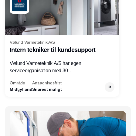
Vølund Varmeteknik A/S
Intern tekniker til kundesupport
Vølund Varmeteknik A/S har egen
serviceorganisation med 30
servicemedarbejdere over hele landet. Vi
Område
Ansøgningsfrist
søger nu endnu en teknisk kollega - denne
Midtjylland
Snarest muligt
gang til kundesupport på kontoret i Herning.
Annonce