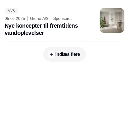
VVS
05.05.2025
Grohe A/S
Sponseret
Nye koncepter til fremtidens
vandoplevelser
Indlæs flere
Udgiver
Horisont Gruppen a/s
Strandlodsvej 44
2300 København S
Telefon:
53506060