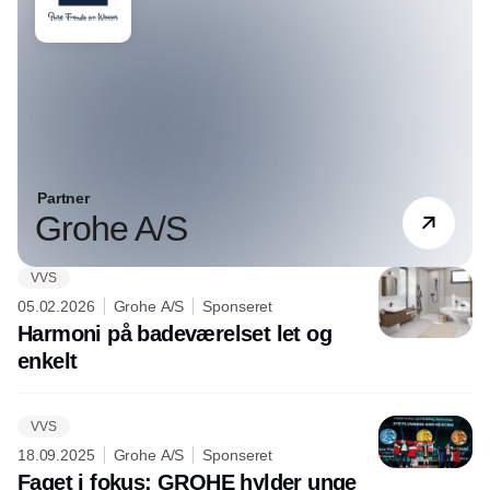
Partner
Grohe A/S
VVS
05.02.2026
Grohe A/S
Sponseret
Harmoni på badeværelset let og
enkelt
VVS
18.09.2025
Grohe A/S
Sponseret
Faget i fokus: GROHE hylder unge