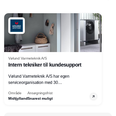
Vølund Varmeteknik A/S
Intern tekniker til kundesupport
Vølund Varmeteknik A/S har egen
serviceorganisation med 30
servicemedarbejdere over hele landet. Vi
Område
Ansøgningsfrist
søger nu endnu en teknisk kollega - denne
Midtjylland
Snarest muligt
gang til kundesupport på kontoret i Herning.