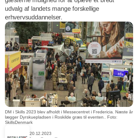
gæsterne mulighed for at opleve et bredt
udvalg af landets mange forskellige
erhvervsuddannelser.
DM i Skills 2023 blev afholdt i Messecentret i Fredericia. Næste år
lægger Dyrskuepladsen i Roskilde græs til eventen.. Foto:
SkillsDenmark
20.12.2023