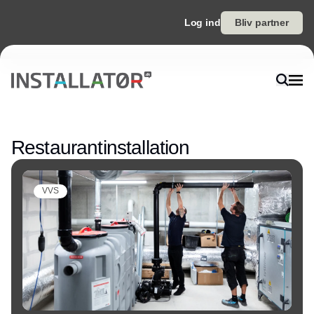
Log ind
Bliv partner
Annonce
Restaurantinstallation
VVS