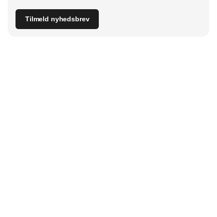
Tilmeld nyhedsbrev
Udgiver
Horisont Gruppen a/s
Strandlodsvej 44
2300 København S
Telefon:
53506060
www.horisontgruppen.dk
Indhold
Branchen
Sikkerhed
Partnere
Bygningsautomatik
Ventilation
RSS-feed
El
VVS
Nyhedsbrev