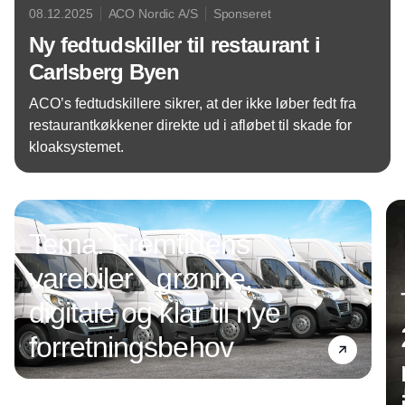
08.12.2025
ACO Nordic A/S
Sponseret
Ny fedtudskiller til restaurant i
Carlsberg Byen
ACO’s fedtudskillere sikrer, at der ikke løber fedt fra
restaurantkøkkener direkte ud i afløbet til skade for
kloaksystemet.
Annonce
Tema: Fremtidens
varebiler - grønne,
digitale og klar til nye
forretningsbehov