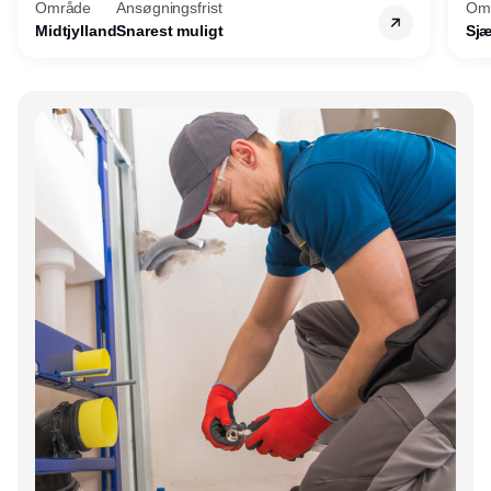
Område
Ansøgningsfrist
Om
Midtjylland
Snarest muligt
Sjæ
Annonce