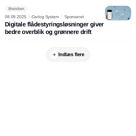
Branchen
08.09.2025
Carlog System
Sponseret
Digitale flådestyringsløsninger giver
bedre overblik og grønnere drift
Indlæs flere
Udgiver
Horisont Gruppen a/s
Strandlodsvej 44
2300 København S
Telefon:
53506060
www.horisontgruppen.dk