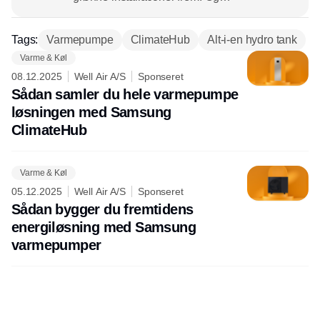
installatørerne står midt i en historisk
omstilling, hvor nye teknologier,
Tags:
Varmepumpe
ClimateHub
Alt-i-en hydro tank
abonnementsmodeller og kundekrav gør
Varme & Køl
el- og vvs-firmaerne til nøglespillere i
08.12.2025
Well Air A/S
Sponseret
fremtidens energisystem, hvor alt fra
Sådan samler du hele varmepumpe
batterier til ladestandere skaber helt nye
løsningen med Samsung
forret­ningsmuligheder.
ClimateHub
Varme & Køl
05.12.2025
Well Air A/S
Sponseret
Sådan bygger du fremtidens
energiløsning med Samsung
varmepumper