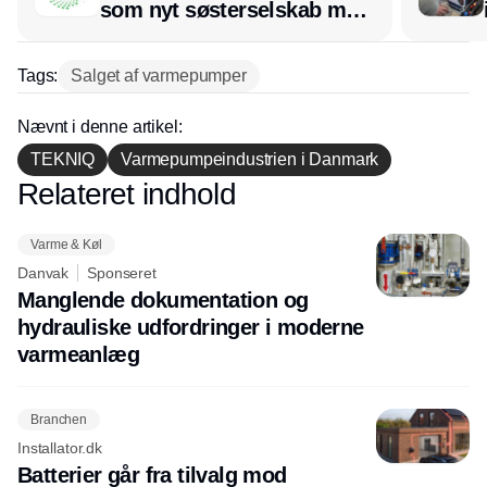
som nyt søsterselskab med
afsæt i RL Ventilation
Tags:
Salget af varmepumper
Nævnt i denne artikel:
TEKNIQ
Varmepumpeindustrien i Danmark
Relateret indhold
Annonce
Varme & Køl
Danvak
Sponseret
Manglende dokumentation og
hydrauliske udfordringer i moderne
varmeanlæg
Branchen
Installator.dk
Batterier går fra tilvalg mod