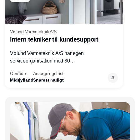
Vølund Varmeteknik A/S
Intern tekniker til kundesupport
Vølund Varmeteknik A/S har egen
serviceorganisation med 30
servicemedarbejdere over hele landet. Vi
Område
Ansøgningsfrist
søger nu endnu en teknisk kollega - denne
Midtjylland
Snarest muligt
gang til kundesupport på kontoret i Herning.
Annonce