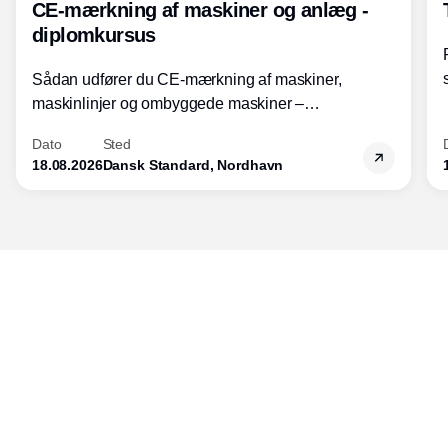
CE-mærkning af maskiner og anlæg -
diplomkursus
Sådan udfører du CE-mærkning af maskiner,
maskinlinjer og ombyggede maskiner –
Diplomkursus – 2 dage
Dato
Sted
18.08.2026
Dansk Standard, Nordhavn
Udgiver
Horisont Gruppen a/s
Strandlodsvej 44
2300 København S