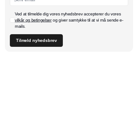
Ved at tilmelde dig vores nyhedsbrev accepterer du vores
vilkår og betingelser
og giver samtykke til at vi må sende e-
mails.
Tilmeld nyhedsbrev
Udgiver
Horisont Gruppen a/s
Strandlodsvej 44
2300 København S
Telefon:
53506060
www.horisontgruppen.dk