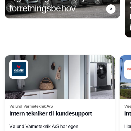
forretningsbehov
Annonce
Vølund Varmeteknik A/S
Vie
Intern tekniker til kundesupport
In
Vølund Varmeteknik A/S har egen
Har