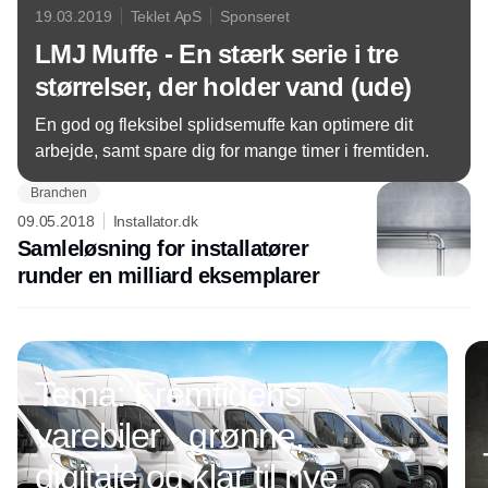
19.03.2019
Teklet ApS
Sponseret
LMJ Muffe - En stærk serie i tre
størrelser, der holder vand (ude)
En god og fleksibel splidsemuffe kan optimere dit
arbejde, samt spare dig for mange timer i fremtiden.
Branchen
09.05.2018
Installator.dk
Samleløsning for installatører
runder en milliard eksemplarer
Annonce
Tema: Fremtidens
varebiler - grønne,
digitale og klar til nye