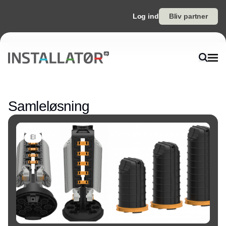
Log ind
Bliv partner
Annonce
Samleløsning
El