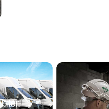
Annonce
iler -