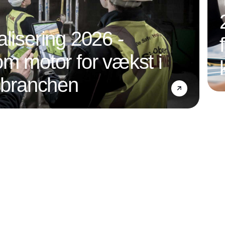
alisering 2026 -
om motor for vækst i
nsbranchen