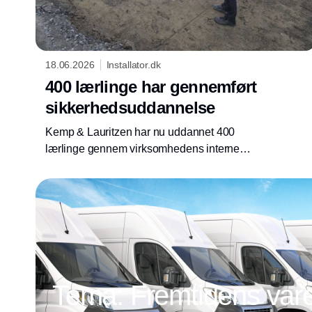
18.06.2026
Installator.dk
400 lærlinge har gennemført
sikkerhedsuddannelse
Kemp & Lauritzen har nu uddannet 400
lærlinge gennem virksomhedens interne
sikkerhedskursus, som skal styrke
arbejdsmiljøet og forebygge skader blandt de
kommende faglærte.
Tema: Fremtidens vareb