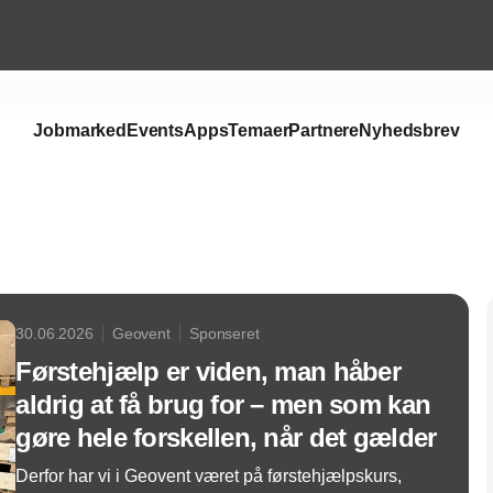
Jobmarked
Events
Apps
Temaer
Partnere
Nyhedsbrev
Annonce
30.06.2026
Geovent
Sponseret
Førstehjælp er viden, man håber
aldrig at få brug for – men som kan
gøre hele forskellen, når det gælder
Derfor har vi i Geovent været på førstehjælpskurs,