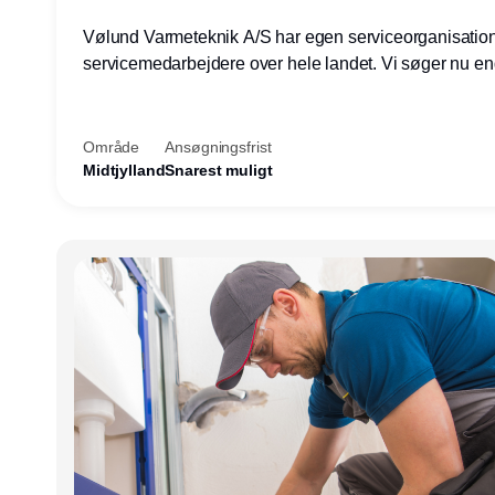
Vølund Varmeteknik A/S har egen serviceorganisatio
servicemedarbejdere over hele landet. Vi søger nu e
teknisk kollega - denne gang til kundesupport på konto
Herning.
Område
Ansøgningsfrist
Midtjylland
Snarest muligt