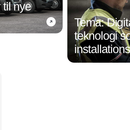
 til nye
Tema: Digit
teknologi s
installatio
Annonce