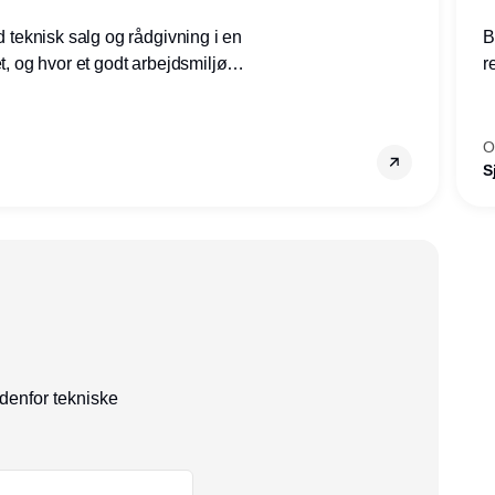
ed teknisk salg og rådgivning i en
B
et, og hvor et godt arbejdsmiljø
r
tilling den rette for dig.
g
–
s
O
S
ndenfor tekniske