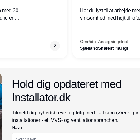
n med 30
Har du lyst til at arbejde m
ndnu en
virksomhed med højt til loft
ret i
prioriteres højt, så er denne s
Område
Ansøgningsfrist
Sjælland
Snarest muligt
Annonce
Hold dig opdateret med
Installator.dk
Tilmeld dig nyhedsbrevet og følg med i alt som rører sig i
installationer - el, VVS- og ventilationsbranchen.
Navn