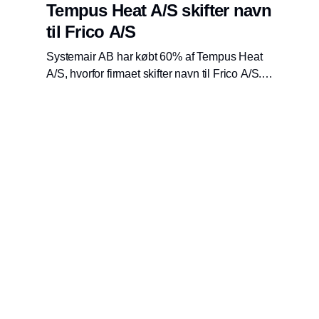
Tempus Heat A/S skifter navn
til Frico A/S
Systemair AB har købt 60% af Tempus Heat
A/S, hvorfor firmaet skifter navn til Frico A/S.
Frico A/S vil fortsat have hovedkontor og lager
i Horsens og et salgskontor i Hørsholm.
Firmaet kommer til at fungere som hidtil, blot
under et nyt navn.