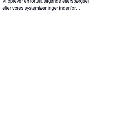
Vi oplever en fortsat stigende efterspørgsel
efter vores systemløsninger indenfor
energieffektiv komfort og industriopvarmning
hvorfor vi har valgt at flytte til nye og større
faciliteter.