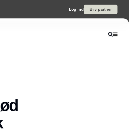
Log ind
Bliv partner
rød
k