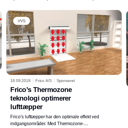
det stilrene design og giver optimalt diskret
lys. Glasfronten medfører 20% mindre lys.
Infraglas kan desuden bruges ved indbygning
VVS
i sænkede lofter.
18.09.2018
Frico A/S
Sponseret
Frico’s Thermozone
teknologi optimerer
lufttæpper
Frico’s lufttæpper har den optimale effekt ved
indgangsområder. Med Thermozone-