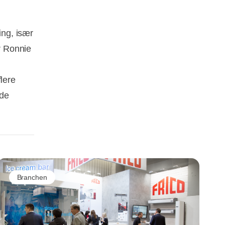
ing, især
er Ronnie
lere
nde
Branchen