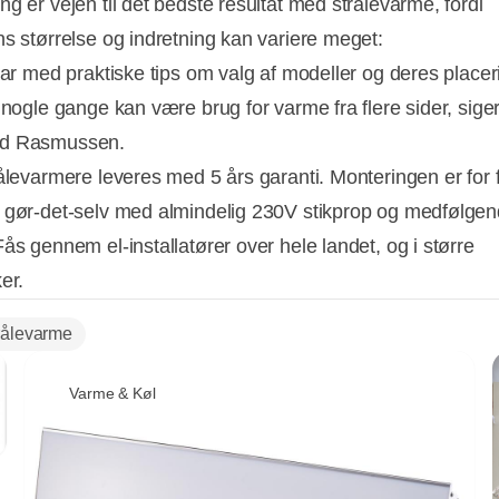
g er vejen til det bedste resultat med strålevarme, fordi
ns størrelse og indretning kan variere meget:
klar med praktiske tips om valg af modeller og deres placer
r nogle gange kan være brug for varme fra flere sider, sig
d Rasmussen.
rålevarmere leveres med 5 års garanti. Monteringen er for f
 gør-det-selv med almindelig 230V stikprop og medfølge
ås gennem el-installatører over hele landet, og i større
er.
rålevarme
Varme & Køl