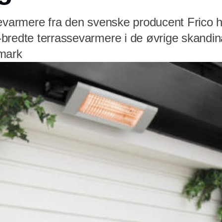
levarmere fra den svenske producent Frico h
bredte terrassevarmere i de øvrige skandin
nmark