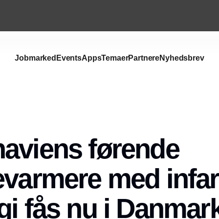
Jobmarked
Events
Apps
Temaer
Partnere
Nyhedsbrev
aviens førende
evarmere med infa
gi fås nu i Danmar