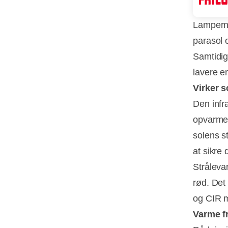
Lampern
parasol 
Samtidig
lavere e
Virker s
Den infr
opvarmer
solens st
at sikre
Stråleva
rød. Det
og CIR m
Varme fr