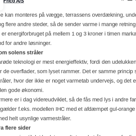
Frico A/S
e kan monteres på vægge, terrassens overdækning, und
og flere andre steder, så de sender varme i mange retning
 er energiforbruget på mellem 1 og 3 kroner i timen mark
nd for andre løsninger.
om solens stråler
arøde teknologi er mest energieffektiv, fordi den udelukke
 de overflader, som lyset rammer. Det er samme princi
råler, hvor der ikke er noget varmetab undervejs, og det e
 den gode økonomi.
rmere er i dag videreudviklet, så de fås med lys i andre fa
 gælder f.eks. modellen IHC med et afdæmpet gul-orange
ed helt usynlige varmestråler.
a flere sider