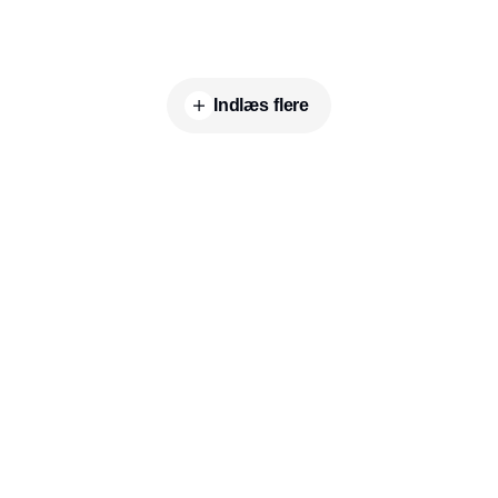
teknologien kan luftstrømmen justeres så
præcist, at der opnås en effektiv adskillelse
mellem varm- og kold luft, der samtidig er
behagelig at passere.
Indlæs flere