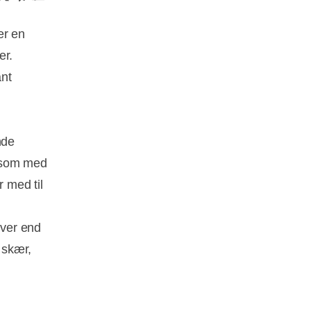
er en
er.
ant
nde
p som med
r med til
rver end
 skær,