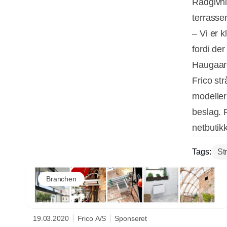
Rådgivnin
terrasse
– Vi er 
fordi de
Haugaar
Frico st
modeller
beslag. F
netbutikk
Tags:
St
Branchen
19.03.2020
Frico A/S
Sponseret