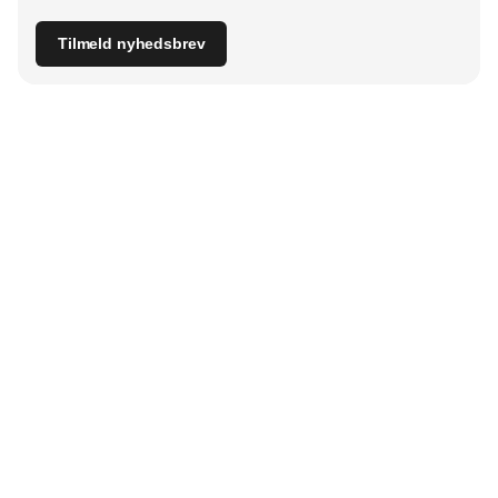
Tilmeld nyhedsbrev
Udgiver
Horisont Gruppen a/s
Strandlodsvej 44
2300 København S
Telefon:
53506060
www.horisontgruppen.dk
Indhold
Branchen
Sikkerhed
Partnere
Bygningsautomatik
Ventilation
RSS-feed
El
VVS
Nyhedsbrev