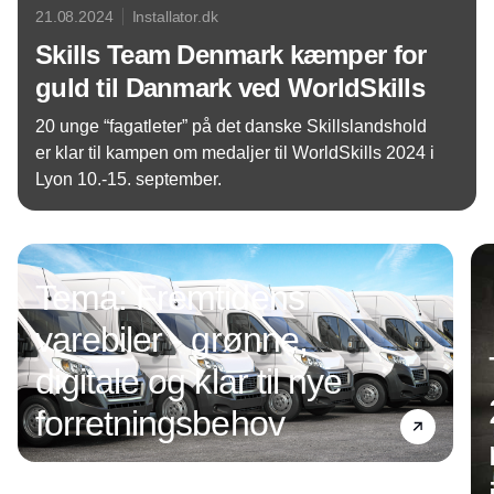
21.08.2024
Installator.dk
Skills Team Denmark kæmper for
guld til Danmark ved WorldSkills
20 unge “fagatleter” på det danske Skillslandshold
er klar til kampen om medaljer til WorldSkills 2024 i
Lyon 10.-15. september.
Annonce
Tema: Fremtidens
varebiler - grønne,
digitale og klar til nye
forretningsbehov