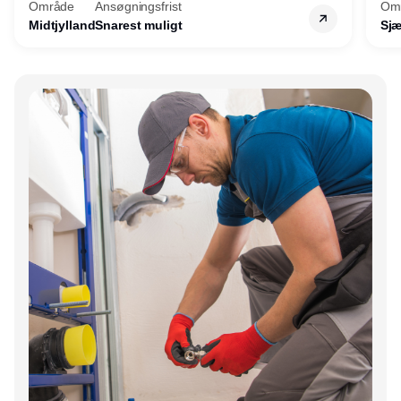
Område
Ansøgningsfrist
Om
Midtjylland
Snarest muligt
Sjæ
Annonce