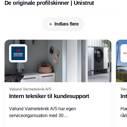
De originale profilskinner | Unistrut
Indlæs flere
Vølund Varmeteknik A/S
Vie
Intern tekniker til kundesupport
In
Vølund Varmeteknik A/S har egen
Har
serviceorganisation med 30
råd
servicemedarbejdere over hele landet. Vi
lof