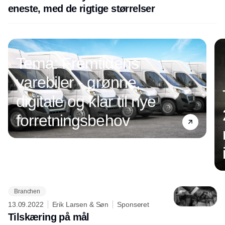
eneste, med de rigtige størrelser
Tema: Fremtidens
varebiler - grønne,
digitale og klar til nye
forretningsbehov
Branchen
Annonce
13.09.2022
Erik Larsen & Søn
Sponseret
Tilskæring på mål