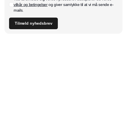
vilkår og betingelser
og giver samtykke til at vi må sende e-
mails.
Tilmeld nyhedsbrev
Udgiver
Horisont Gruppen a/s
Strandlodsvej 44
2300 København S
Telefon:
53506060
www.horisontgruppen.dk
Indhold
Branchen
Sikkerhed
Partnere