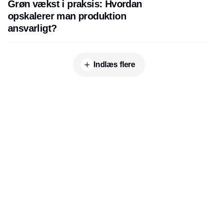
Grøn vækst i praksis: Hvordan
opskalerer man produktion
ansvarligt?
Indlæs flere
Udgiver
Horisont Gruppen a/s
Strandlodsvej 44
2300 København S
Telefon:
53506060
www.horisontgruppen.dk