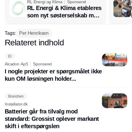
RL Energi og Klima
Sponseret
RL Energi & Klima etableres
som nyt søsterselskab med
afsæt i RL Ventilation
Tags:
Per Henriksen
Relateret indhold
Annonce
El
Alcadon ApS
Sponseret
I nogle projekter er spørgsmålet ikke
kun OM løsningen holder...
Branchen
Installator.dk
Batterier går fra tilvalg mod
standard: Grossist oplever markant
skift i efterspørgslen