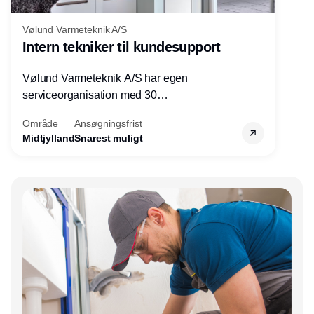
Vølund Varmeteknik A/S
Intern tekniker til kundesupport
Vølund Varmeteknik A/S har egen
serviceorganisation med 30
servicemedarbejdere over hele landet. Vi
Område
Ansøgningsfrist
søger nu endnu en teknisk kollega - denne
Midtjylland
Snarest muligt
gang til kundesupport på kontoret i Herning.
Annonce