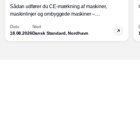
Sådan udfører du CE-mærkning af maskiner,
maskinlinjer og ombyggede maskiner –
Diplomkursus – 2 dage
Dato
Sted
18.08.2026
Dansk Standard, Nordhavn
Udgiver
Horisont Gruppen a/s
Strandlodsvej 44
2300 København S
Telefon:
53506060
www.horisontgruppen.dk