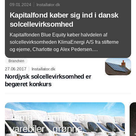
09.01.2024
Installator.dk
Kapitalfond køber sig ind i dansk
solcellevirksomhed
Kapitalfonden Blue Equity køber halvdelen af
solcellevirksomheden KlimaEnergi A/S fra stifterne
og ejerne, Charlotte og Alex Pedersen.
Virksomheden hører til blandt de førende i
Branchen
Danmark på området og har siden starten i 2006
27.06.2017
Installator.dk
opsat mere end 10.000 solcelleanlæg.
Nordjysk solcellevirksomhed er
begæret konkurs
Annonce
Tema: Fremtidens
varebiler - grønne,