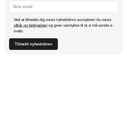
Ved at tilmelde dig vores nyhedsbrev accepterer du vores
vilkår og betingelser
og giver samtykke til at vi må sende e-
mails.
Tilmeld nyhedsbrev
Udgiver
Horisont Gruppen a/s
Strandlodsvej 44
2300 København S
Telefon:
53506060
www.horisontgruppen.dk