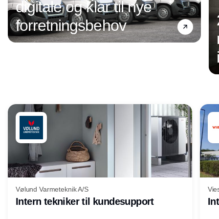
digitale og klar til nye
forretningsbehov
Annonce
Vølund Varmeteknik A/S
Vie
Intern tekniker til kundesupport
In