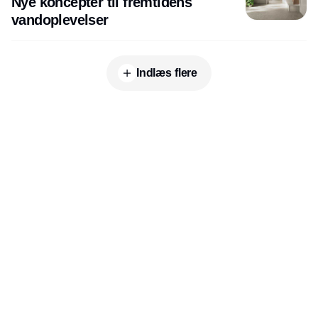
Nye koncepter til fremtidens
vandoplevelser
Indlæs flere
Udgiver
Horisont Gruppen a/s
Strandlodsvej 44
2300 København S
Telefon:
53506060
www.horisontgruppen.dk
Indhold