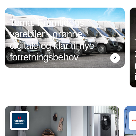
Annonce
Tema: Fremtidens
varebiler - grønne,
digitale og klar til nye
forretningsbehov
Annonce