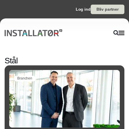
Log ind
Bliv partner
Annonce
Stål
Branchen