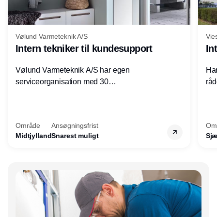
Vølund Varmeteknik A/S
Vie
Intern tekniker til kundesupport
In
Vølund Varmeteknik A/S har egen
Har
serviceorganisation med 30
råd
servicemedarbejdere over hele landet. Vi
lof
søger nu endnu en teknisk kollega - denne
pri
gang til kundesupport på kontoret i Herning.
for
Område
Ansøgningsfrist
Om
Midtjylland
Snarest muligt
Sjæ
Annonce