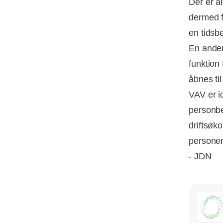
Der er a
dermed fo
en tidsbe
En anden
funktion
åbnes ti
VAV er id
personbe
driftsøk
personer,
- JDN