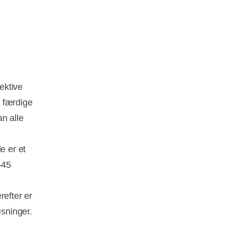
ektive
 færdige
n alle
e er et
-45
refter er
øsninger.