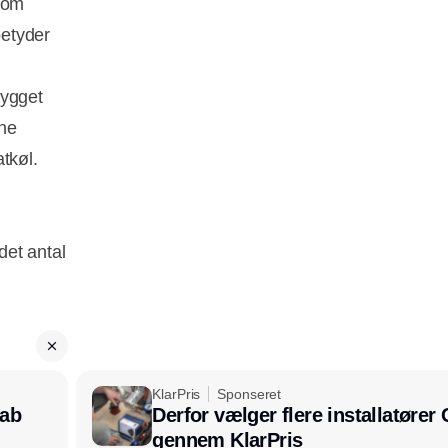
 som
betyder
bygget
ene
tkøl.
det antal
KlarPris
Sponseret
kab
Derfor vælger flere installatøre
gennem KlarPris