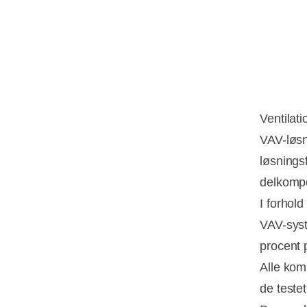
Ventilat
VAV-løsn
løsnings
delkomp
I forhol
VAV-syst
procent 
Alle kom
de teste