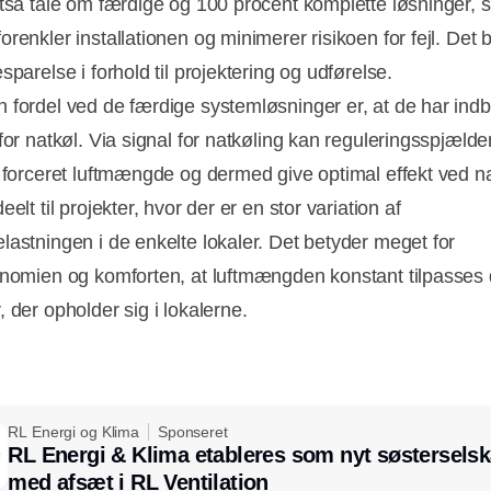
ltså tale om færdige og 100 procent komplette løsninger,
Annonce
renkler installationen og minimerer risikoen for fejl. Det 
sparelse i forhold til projektering og udførelse.
 fordel ved de færdige systemløsninger er, at de har ind
 for natkøl. Via signal for natkøling kan reguleringsspjæld
l forceret luftmængde og dermed give optimal effekt ved na
eelt til projekter, hvor der er en stor variation af
lastningen i de enkelte lokaler. Det betyder meget for
onomien og komforten, at luftmængden konstant tilpasses 
 der opholder sig i lokalerne.
RL Energi og Klima
Sponseret
RL Energi & Klima etableres som nyt søstersels
med afsæt i RL Ventilation