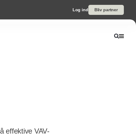
Log ind
Bliv partner
å effektive VAV-