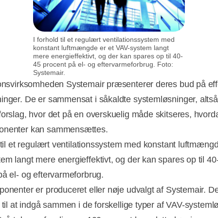
I forhold til et regulært ventilationssystem med
konstant luftmængde er et VAV-system langt
mere energieffektivt, og der kan spares op til 40-
45 procent på el- og eftervarmeforbrug. Foto:
Systemair.
ionsvirksomheden Systemair præsenterer deres bud på eff
inger. De er sammensat i såkaldte systemløsninger, altså
forslag, hvor det på en overskuelig måde skitseres, hvorda
onenter kan sammensættes.
d til et regulært ventilationssystem med konstant luftmængd
em langt mere energieffektivt, og der kan spares op til 40
på el- og eftervarmeforbrug.
ponenter er produceret eller nøje udvalgt af Systemair. De
t til at indgå sammen i de forskellige typer af VAV-systeml