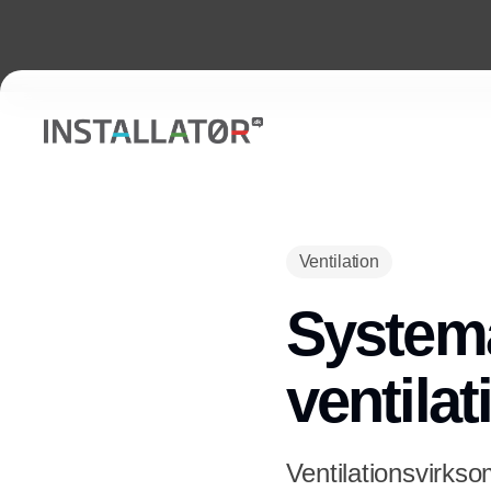
Ventilation
Systema
ventila
Ventilationsvirks