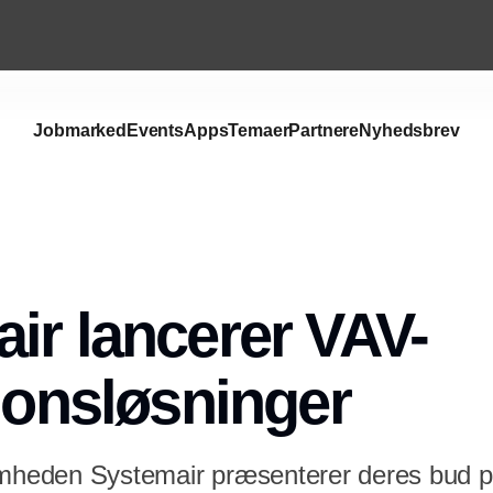
Jobmarked
Events
Apps
Temaer
Partnere
Nyhedsbrev
Annonce
ir lancerer VAV-
tionsløsninger
omheden Systemair præsenterer deres bud p