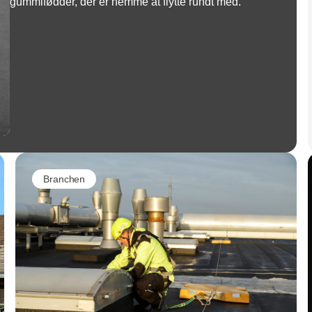
gummifødder, der er nemme at flytte rundt med.
Branchen