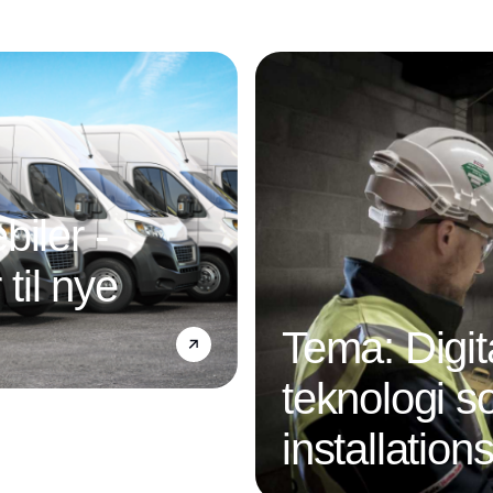
Annonce
iler -
 til nye
Tema: Digit
teknologi s
installatio