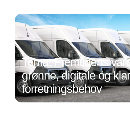
Tema: Fremtidens vareb
grønne, digitale og klar
forretningsbehov