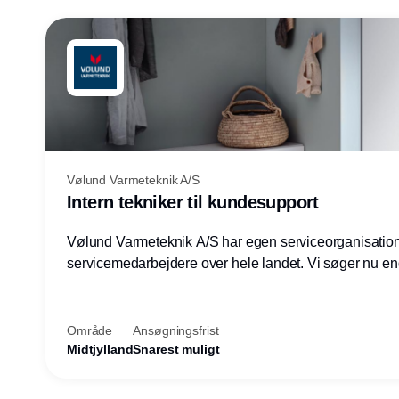
Vølund Varmeteknik A/S
Intern tekniker til kundesupport
Vølund Varmeteknik A/S har egen serviceorganisatio
servicemedarbejdere over hele landet. Vi søger nu e
teknisk kollega - denne gang til kundesupport på konto
Herning.
Område
Ansøgningsfrist
Midtjylland
Snarest muligt