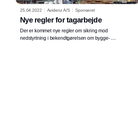
25.04.2022
Avidenz A/S
Sponseret
Nye regler for tagarbejde
Der er kommet nye regler om sikring mod
nedstyrtning i bekendtgørelsen om bygge- og
anlægsarbejde. Arbejdstilsynet har dermed
også ændret i vejledningen om fald fra højden
ved arbejde på tage.