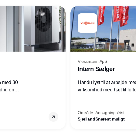
Viessmann ApS
Intern Sælger
n med 30
Har du lyst til at arbejde m
ndnu en
virksomhed med højt til loft
ret i
prioriteres højt, så er denne s
Område
Ansøgningsfrist
Sjælland
Snarest muligt