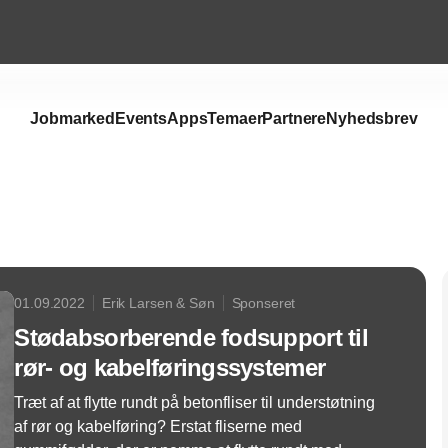
Jobmarked
Events
Apps
Temaer
Partnere
Nyhedsbrev
Annonce
01.09.2022
Erik Larsen & Søn
Sponseret
Stødabsorberende fodsupport til
rør- og kabelføringssystemer
Træt af at flytte rundt på betonfliser til understøtning
af rør og kabelføring? Erstat fliserne med