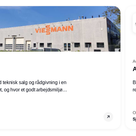
A
A
ed teknisk salg og rådgivning i en
B
et, og hvor et godt arbejdsmiljø
r
tilling den rette for dig.
g
–
s
O
S