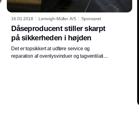
16.01.2018
Lemvigh-Müller A/S
Sponseret
Dåseproducent stiller skarpt
på sikkerheden i højden
Det er topsikkert at udføre service og
reparation af ovenlysvinduer og tagventilation
hos dåseproducenten Ball Beverage, som
netop har optimeret faldsikringssystemet på
taget af sin produktions- og lagerbygning