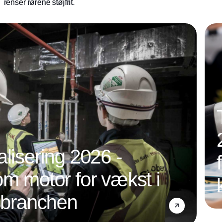
renser rørene støjfrit.
alisering 2026 -
om motor for vækst i
nsbranchen