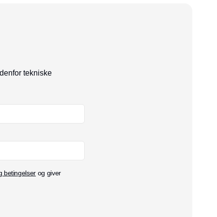
ndenfor tekniske
g betingelser
og giver