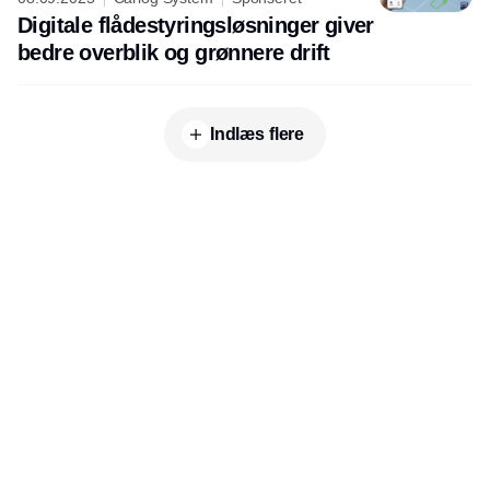
Digitale flådestyringsløsninger giver
bedre overblik og grønnere drift
Indlæs flere
Udgiver
Horisont Gruppen a/s
Strandlodsvej 44
2300 København S
Telefon:
53506060
www.horisontgruppen.dk
Indhold