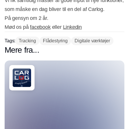
Vi fik samtidig masser af gode input til nye funktioner,
som måske en dag bliver til en del af Carlog.
På gensyn om 2 år.
Mød os på
facebook
eller
Linkedin
Tags:
Tracking
Flådestyring
Digitale værktøjer
Mere fra...