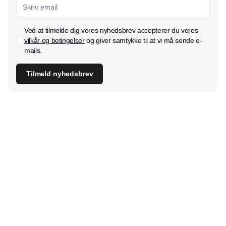
Ved at tilmelde dig vores nyhedsbrev accepterer du vores
vilkår og betingelser
og giver samtykke til at vi må sende e-
mails.
Tilmeld nyhedsbrev
Udgiver
Horisont Gruppen a/s
Strandlodsvej 44
2300 København S
Telefon:
53506060
www.horisontgruppen.dk