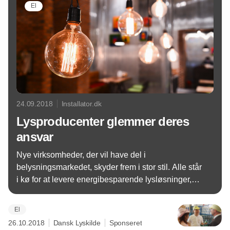
El
24.09.2018
Installator.dk
Lysproducenter glemmer deres
ansvar
Nye virksomheder, der vil have del i
belysningsmarkedet, skyder frem i stor stil. Alle står
i kø for at levere energibesparende lysløsninger,
men markedet ligner på nogle områder det vilde
vesten, mener FABA. Virksomhederne glemmer
El
nemlig, at de har pligt til at sørge for
26.10.2018
Dansk Lyskilde
Sponseret
genanvendelse, og at de skal melde sig til