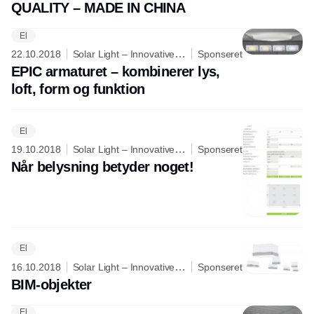
QUALITY – MADE IN CHINA
producentansvarsregistret.
El
22.10.2018
Solar Light – Innovative
Sponseret
lighting is our dedication
EPIC armaturet – kombinerer lys,
loft, form og funktion
El
19.10.2018
Solar Light – Innovative
Sponseret
lighting is our dedication
Når belysning betyder noget!
El
16.10.2018
Solar Light – Innovative
Sponseret
lighting is our dedication
BIM-objekter
El