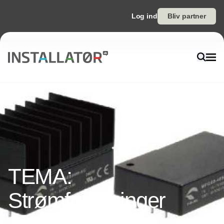
Log ind
Bliv partner
TEMA:
Strømforsyninger