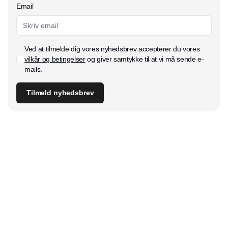
Email
Ved at tilmelde dig vores nyhedsbrev accepterer du vores
vilkår og betingelser
og giver samtykke til at vi må sende e-
mails.
Tilmeld nyhedsbrev
Udgiver
Horisont Gruppen a/s
Strandlodsvej 44
2300 København S
Telefon:
53506060