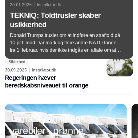
20.01.2026
Installator.dk
TEKNIQ: Toldtrusler skaber
usikkerhed
Donald Trumps trusler om at indføre en straftold på
10 pct. mod Danmark og flere andre NATO-lande
fra 1. februar, hvis der ikke indgås en aftale om at
overdrage Grønland til USA, har skabt usikkerhed
Sikkerhed
blandt mange danske virksomheder - også i det
30.09.2025
Installator.dk
tekniske erhvervsliv, påpeger TEKNIQ.
Regeringen hæver
beredskabsniveauet til orange
Annonce
Tema: Fremtidens
varebiler - grønne,