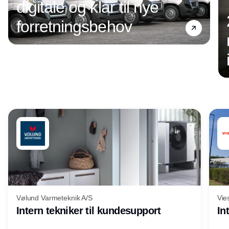
digitale og klar til nye
forretningsbehov
Annonce
Vølund Varmeteknik A/S
Vie
Intern tekniker til kundesupport
In