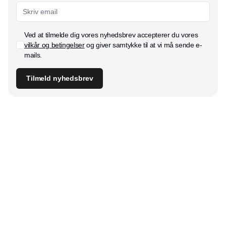
Ved at tilmelde dig vores nyhedsbrev accepterer du vores
vilkår og betingelser
og giver samtykke til at vi må sende e-
mails.
Tilmeld nyhedsbrev
Udgiver
Horisont Gruppen a/s
Strandlodsvej 44
2300 København S
Telefon:
53506060
www.horisontgruppen.dk