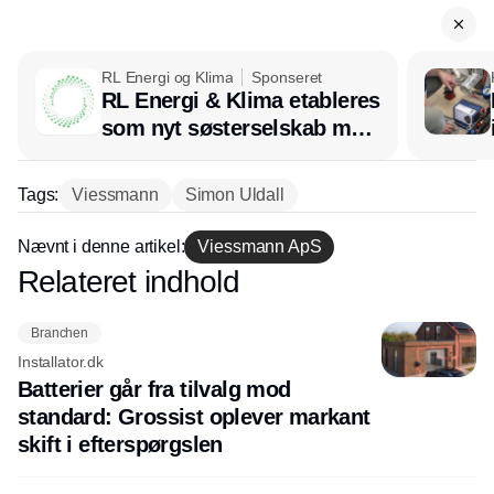
RL Energi og Klima
Sponseret
RL Energi & Klima etableres
som nyt søsterselskab med
afsæt i RL Ventilation
Tags:
Viessmann
Simon Uldall
Nævnt i denne artikel:
Viessmann ApS
Relateret indhold
Annonce
Branchen
Installator.dk
Batterier går fra tilvalg mod
standard: Grossist oplever markant
skift i efterspørgslen