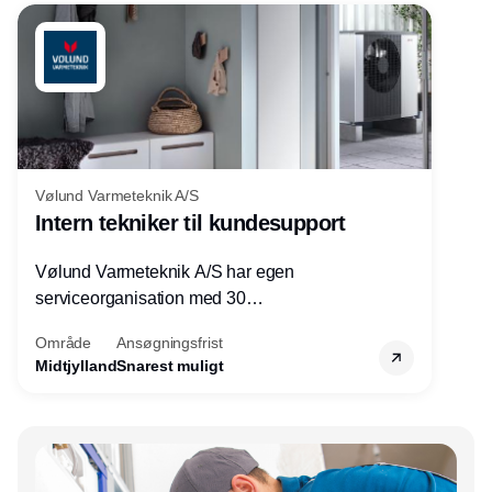
Vølund Varmeteknik A/S
Intern tekniker til kundesupport
Vølund Varmeteknik A/S har egen
serviceorganisation med 30
servicemedarbejdere over hele landet. Vi
Område
Ansøgningsfrist
søger nu endnu en teknisk kollega - denne
Midtjylland
Snarest muligt
gang til kundesupport på kontoret i Herning.
Annonce