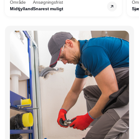
Område
Ansøgningsfrist
Om
Midtjylland
Snarest muligt
Sjæ
Annonce