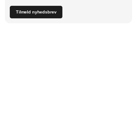
Tilmeld nyhedsbrev
Udgiver
Horisont Gruppen a/s
Strandlodsvej 44
2300 København S
Telefon:
53506060
www.horisontgruppen.dk
Indhold
Branchen
Sikkerhed
Partnere
Bygningsautomatik
Ventilation
RSS-feed
El
VVS
Nyhedsbrev