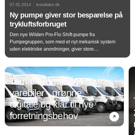
07.01.2014
Installator.dk
Ny pumpe giver stor besparelse på
trykluftsforbruget
Den nye Wilden Pro-Flo Shift-pumpe fra
Pumpegruppen, som med et nyt mekanisk system
uden elektriske anordninger, giver store
besparelser på op til 60 procent på
Annonce
trykluftsforbruget.
Tema: Fremtidens
varebiler - grønne,
digitale og klar til nye
forretningsbehov