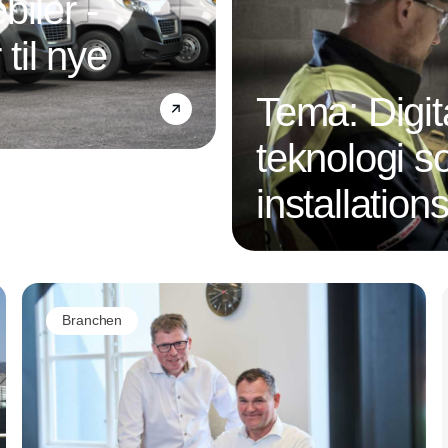
iler -
 til nye
Tema: Digit
teknologi s
installatio
Annonce
Branchen