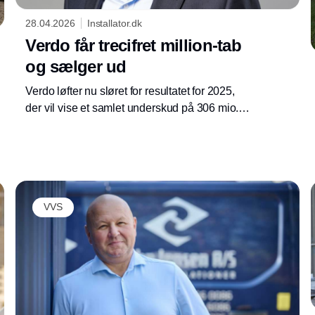
28.04.2026
Installator.dk
Verdo får trecifret million-tab
og sælger ud
Verdo løfter nu sløret for resultatet for 2025,
der vil vise et samlet underskud på 306 mio.
kr., når det offentliggøres 12. maj. Det store
tabt betyder, at energikoncernen sætter
virksomhedens kommercielle
forretningsområder Verdo Go Green og Verdo
Annonce
Teknik til salg, oplyser selskabet.
VVS