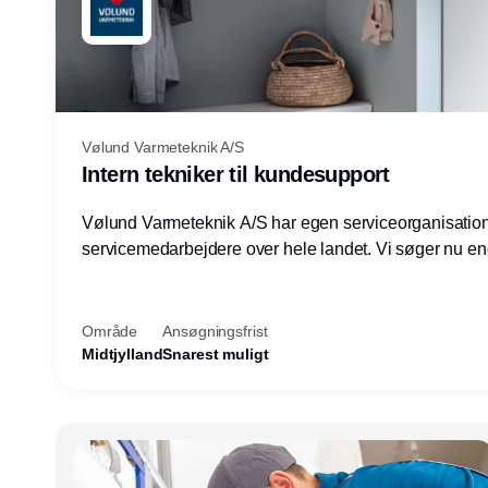
Vølund Varmeteknik A/S
Intern tekniker til kundesupport
Vølund Varmeteknik A/S har egen serviceorganisatio
servicemedarbejdere over hele landet. Vi søger nu e
teknisk kollega - denne gang til kundesupport på konto
Herning.
Område
Ansøgningsfrist
Midtjylland
Snarest muligt