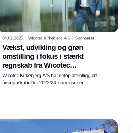
04.02.2025
Wicotec Kirkebjerg A/S
Sponseret
Vækst, udvikling og grøn
omstilling i fokus i stærkt
regnskab fra Wicotec
Kirkebjerg A/S
Wicotec Kirkebjerg A/S har netop offentliggjort
årsregnskabet for 2023/24, som viser en
markant vækst og en fortsat solid økonomisk
præstation.