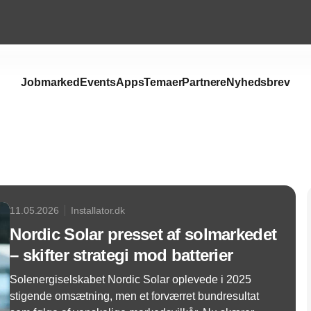
Jobmarked
Events
Apps
Temaer
Partnere
Nyhedsbrev
Annonce
11.05.2026
Installator.dk
Nordic Solar presset af solmarkedet
– skifter strategi mod batterier
Solenergiselskabet Nordic Solar oplevede i 2025
stigende omsætning, men et forværret bundresultat