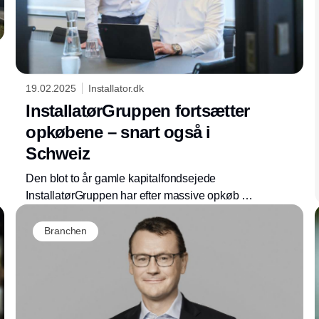
19.02.2025
Installator.dk
InstallatørGruppen fortsætter
opkøbene – snart også i
Schweiz
Den blot to år gamle kapitalfondsejede
InstallatørGruppen har efter massive opkøb i
2024 nået en omsætning på godt 3 mia. kr.
Men speederen holdes i bund i selskabet, der
Branchen
i 2025 vil udvide forretningen til Schweiz
samtidig med, at opkøbene i Danmark
fortsætter, fortæller InstallatørGruppens to
direktører i et interview med Installator.dk