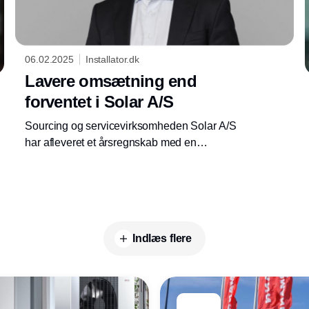
06.02.2025
Installator.dk
Lavere omsætning end
forventet i Solar A/S
Sourcing og servicevirksomheden Solar A/S
har afleveret et årsregnskab med en
omsætning, der ligger under forventningerne
og et resultat, der er mere end halveret.
Selskabet peger på “udfordrende
markedsforhold” som en af årsagerne.
Indlæs flere