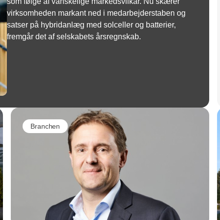
som følge af vanskelige markedsvilkår. Nu skærer
virksomheden markant ned i medarbejderstaben og
satser på hybridanlæg med solceller og batterier,
fremgår det af selskabets årsregnskab.
Branchen