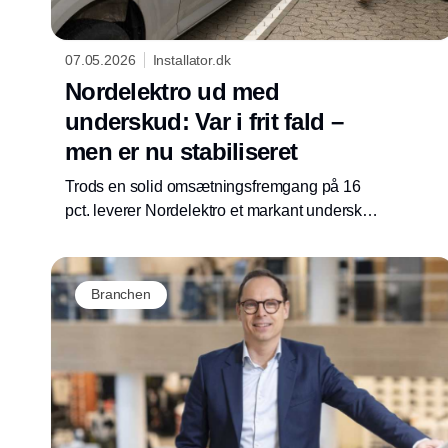
07.05.2026
Installator.dk
Nordelektro ud med
underskud: Var i frit fald –
men er nu stabiliseret
Trods en solid omsætningsfremgang på 16
pct. leverer Nordelektro et markant underskud
i regnskabsåret 2024/25. Resultatet før skat
lander på minus 4,1 mio. kr. mod et overskud
på 1,7 mio. kr. året før. Ifølge virksomhedens
Branchen
nye administrerende direktør og ejer, Michael
Saxtoft, er forklaringen klar: manglende fokus
på drift og eksekvering.