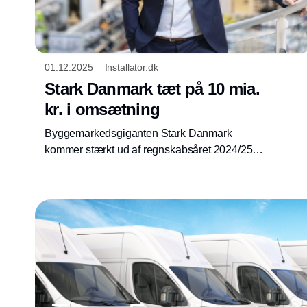
01.12.2025
Installator.dk
Stark Danmark tæt på 10 mia.
kr. i omsætning
Byggemarkedsgiganten Stark Danmark
kommer stærkt ud af regnskabsåret 2024/25
med vækst på både top og bundlinje.
Samtidig har selskabet investeret massivt i
udbygningen af sit forretningsnetværk.