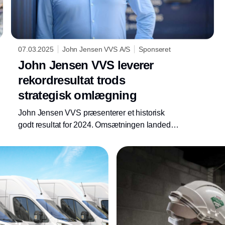
07.03.2025
John Jensen VVS A/S
Sponseret
John Jensen VVS leverer
rekordresultat trods
strategisk omlægning
John Jensen VVS præsenterer et historisk
godt resultat for 2024. Omsætningen landede
på 287,7 mio. kr. mod 339,6 mio. kr. i 2023,
hvilket svarer til et fald på ca. 15%. Til trods for
dette har virksomheden opnået det bedste
driftsresultat i sin historie med et overskud før
skat på 17,9 mio. kr. mod 13,5 mio. kr. året før.