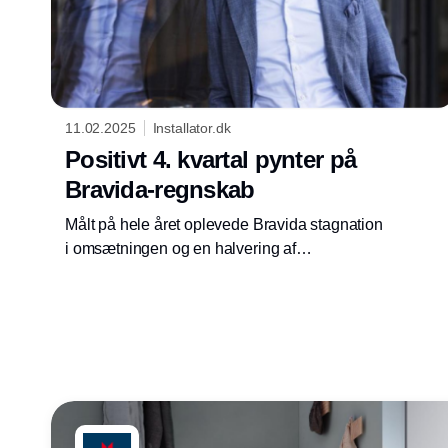
11.02.2025
Installator.dk
Positivt 4. kvartal pynter på
Bravida-regnskab
Målt på hele året oplevede Bravida stagnation
i omsætningen og en halvering af
driftsindtjeningen før afskrivninger. Men 4.
kvartal trak op.