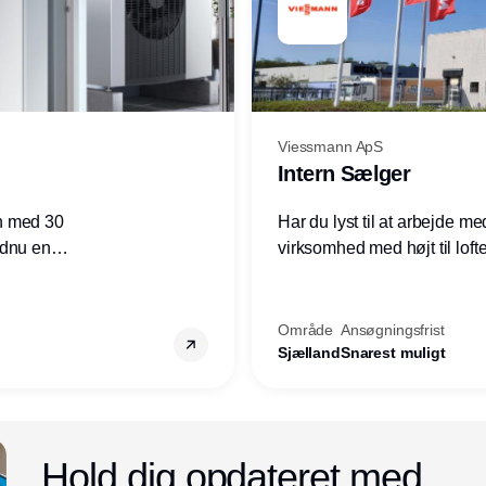
Viessmann ApS
Intern Sælger
n med 30
Har du lyst til at arbejde m
ndnu en
virksomhed med højt til loft
ret i
prioriteres højt, så er denne s
Område
Ansøgningsfrist
Sjælland
Snarest muligt
Annonce
Hold dig opdateret med