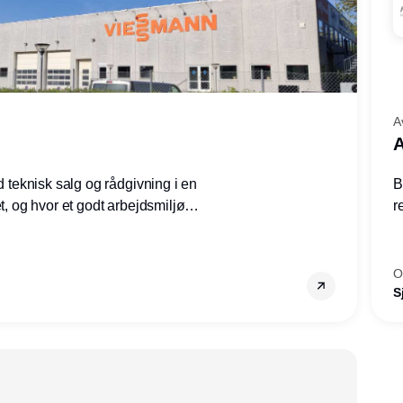
A
A
ed teknisk salg og rådgivning i en
B
et, og hvor et godt arbejdsmiljø
r
tilling den rette for dig.
g
–
s
O
S