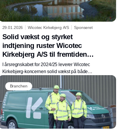
29.01.2026
Wicotec Kirkebjerg A/S
Sponseret
Solid vækst og styrket
indtjening ruster Wicotec
Kirkebjerg A/S til fremtiden
og store samfundsagendaer
I årsregnskabet for 2024/25 leverer Wicotec
Kirkebjerg-koncernen solid vækst på både
top- og bundlinje, og står stærkt til at løfte
store, aktuelle samfundsagendaer.
Branchen