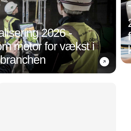
alisering 2026 -
om motor for vækst i
nsbranchen