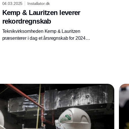
04.03.2025
Installator.dk
Kemp & Lauritzen leverer
rekordregnskab
Teknikvirksomheden Kemp & Lauritzen
præsenterer i dag et årsregnskab for 2024
med vækst i både omsætning om indtjening.