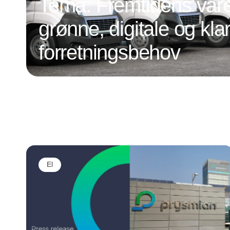
Tema: Fremtidens vareb
grønne, digitale og klar
forretningsbehov
El