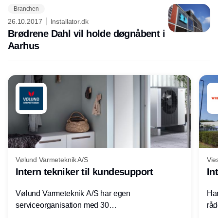
Branchen
26.10.2017
Installator.dk
Brødrene Dahl vil holde døgnåbent i
Aarhus
Vølund Varmeteknik A/S
Vie
Intern tekniker til kundesupport
In
Vølund Varmeteknik A/S har egen
Har
serviceorganisation med 30
råd
servicemedarbejdere over hele landet. Vi
lof