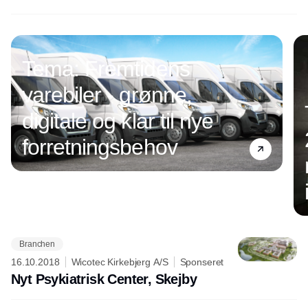
Tema: Fremtidens
varebiler - grønne,
digitale og klar til nye
forretningsbehov
Branchen
Annonce
16.10.2018
Wicotec Kirkebjerg A/S
Sponseret
Nyt Psykiatrisk Center, Skejby