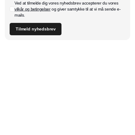
Ved at tilmelde dig vores nyhedsbrev accepterer du vores
vilkår og betingelser
og giver samtykke til at vi må sende e-
mails.
Tilmeld nyhedsbrev
Udgiver
Horisont Gruppen a/s
Strandlodsvej 44
2300 København S
Telefon:
53506060
www.horisontgruppen.dk
Indhold