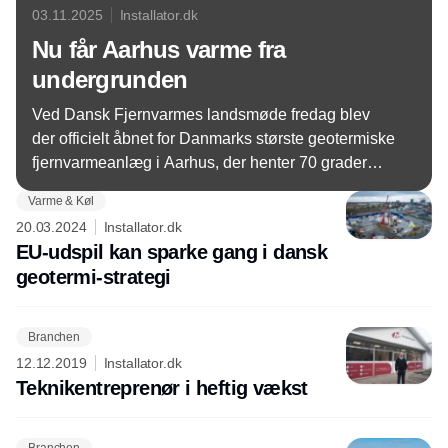
03.11.2025
Installator.dk
Nu får Aarhus varme fra
undergrunden
Ved Dansk Fjernvarmes landsmøde fredag blev
der officielt åbnet for Danmarks største geotermiske
fjernvarmeanlæg i Aarhus, der henter 70 grader
varmt vand fra 2,5 kilometers dybde og sender det
Varme & Køl
direkte ud i aarhusianske radiatorer.
20.03.2024
Installator.dk
EU-udspil kan sparke gang i dansk
geotermi-strategi
Branchen
12.12.2019
Installator.dk
Teknikentreprenør i heftig vækst
Branchen