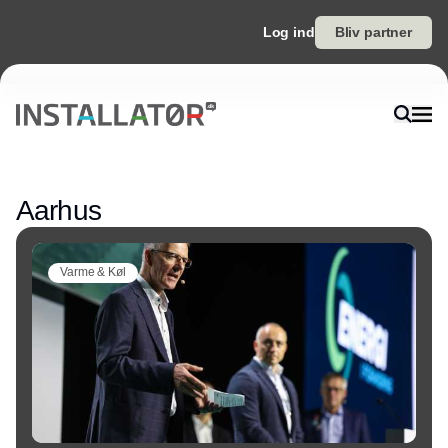
Log ind
Bliv partner
Annonce
Aarhus
Varme & Køl