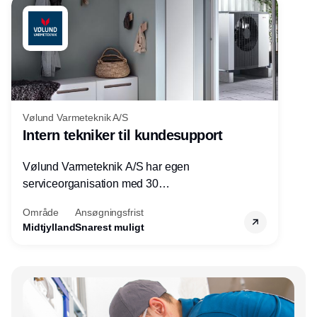
Vølund Varmeteknik A/S
Intern tekniker til kundesupport
Vølund Varmeteknik A/S har egen
serviceorganisation med 30
servicemedarbejdere over hele landet. Vi
Område
Ansøgningsfrist
søger nu endnu en teknisk kollega - denne
Midtjylland
Snarest muligt
gang til kundesupport på kontoret i Herning.
Annonce