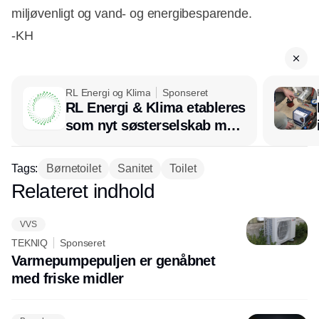
miljøvenligt og vand- og energibesparende.
-KH
RL Energi og Klima
Sponseret
RL Energi & Klima etableres
som nyt søsterselskab med
afsæt i RL Ventilation
Tags:
Børnetoilet
Sanitet
Toilet
Relateret indhold
Annonce
VVS
TEKNIQ
Sponseret
Varmepumpepuljen er genåbnet
med friske midler