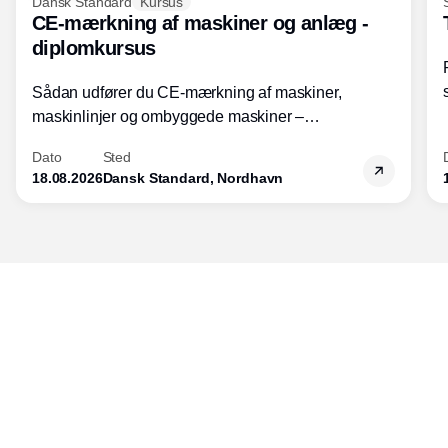
Dansk Standard
Kursus
CE-mærkning af maskiner og anlæg -
diplomkursus
Sådan udfører du CE-mærkning af maskiner,
maskinlinjer og ombyggede maskiner –
Diplomkursus – 2 dage
Dato
Sted
18.08.2026
Dansk Standard, Nordhavn
Udgiver
Horisont Gruppen a/s
Strandlodsvej 44