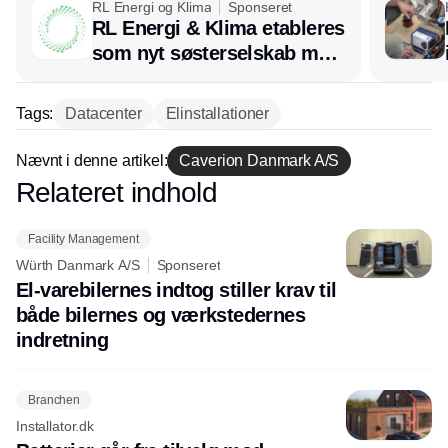
RL Energi og Klima
Sponseret
RL Energi & Klima etableres
som nyt søsterselskab med
afsæt i RL Ventilation
Tags:
Datacenter
Elinstallationer
Nævnt i denne artikel:
Caverion Danmark A/S
Relateret indhold
Annonce
Facility Management
Würth Danmark A/S
Sponseret
El-varebilernes indtog stiller krav til
både bilernes og værkstedernes
indretning
Branchen
Installator.dk