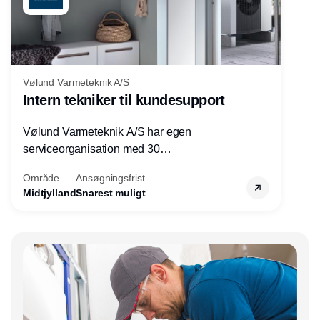
Vølund Varmeteknik A/S
Intern tekniker til kundesupport
Vølund Varmeteknik A/S har egen
serviceorganisation med 30
servicemedarbejdere over hele landet. Vi
Område
Ansøgningsfrist
søger nu endnu en teknisk kollega - denne
Midtjylland
Snarest muligt
gang til kundesupport på kontoret i Herning.
Annonce