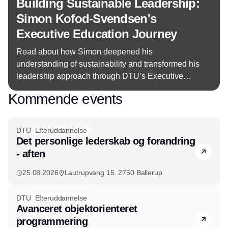
Building Sustainable Leadership:
Simon Kofod-Svendsen's
Executive Education Journey
Read about how Simon deepened his
understanding of sustainability and transformed his
leadership approach through DTU’s Executive
Master in Sustainable Leadership – balancing
Kommende events
complex concepts with practical impact in his daily
work.
DTU
Efteruddannelse
Det personlige lederskab og forandring
- aften
25.08.2026
Lautrupvang 15. 2750 Ballerup
DTU
Efteruddannelse
Avanceret objektorienteret
programmering