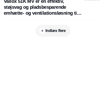
Vallox 51K MV er en effektiv,
støjsvag og pladsbesparende
emhætte- og ventilationsløsning til
små lejligheder
Indlæs flere
Udgiver
Horisont Gruppen a/s
Strandlodsvej 44
2300 København S
Telefon:
53506060
www.horisontgruppen.dk