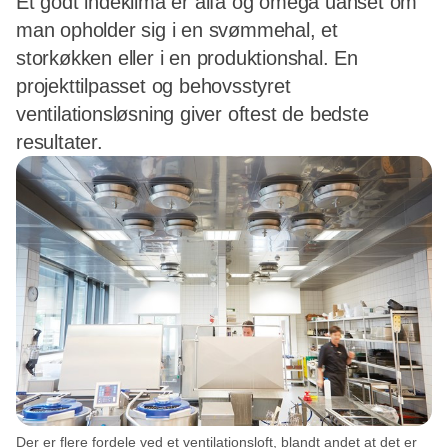
Et godt indeklima er alfa og omega uanset om
man opholder sig i en svømmehal, et
storkøkken eller i en produktionshal. En
projekttilpasset og behovsstyret
ventilationsløsning giver oftest de bedste
resultater.
Der er flere fordele ved et ventilationsloft, blandt andet at det er