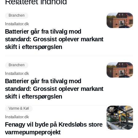
Relateret indhold
Annonce
banebrydende bæredygtige løsninger til
de nyeste smarte teknologier, er dette
Branchen
stedet, hvor fremtidens VVS-løsninger
Installator.dk
bliver til virkelighed. Mød branchens
Batterier går fra tilvalg mod
eksperter, udvid dit netværk og få indsigt
standard: Grossist oplever markant
i de seneste branchenyheder og
skift i efterspørgslen
innovationer.
Branchen
Installator.dk
Batterier går fra tilvalg mod
standard: Grossist oplever markant
skift i efterspørgslen
Varme & Køl
Installator.dk
Fenagy vil byde på Kredsløbs store
varmepumpeprojekt