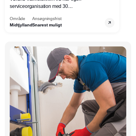
serviceorganisation med 30
servicemedarbejdere over hele landet. Vi
Område
Ansøgningsfrist
søger nu endnu en teknisk kollega - denne
Midtjylland
Snarest muligt
gang til kundesupport på kontoret i Herning.
Annonce