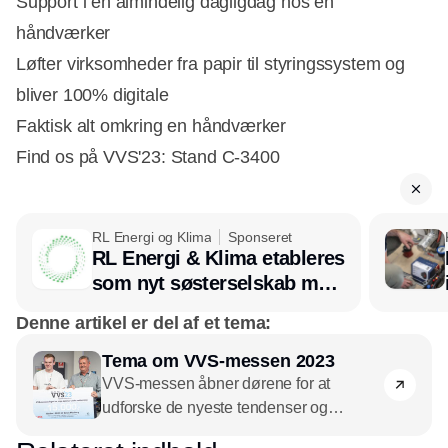
Support i en almindelig dagligdag hos en
håndværker
Løfter virksomheder fra papir til styringssystem og
bliver 100% digitale
Faktisk alt omkring en håndværker
Find os på VVS'23: Stand C-3400
RL Energi og Klima
Sponseret
RL Energi & Klima etableres
Annonce
som nyt søsterselskab med
afsæt i RL Ventilation
Denne artikel er del af et tema:
Tema om VVS-messen 2023
VVS-messen åbner dørene for at
udforske de nyeste tendenser og
teknologier inden for VVS-branchen. Fra