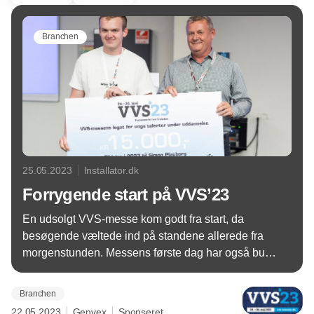
Branchen
25.05.2023
Installator.dk
Forrygende start på VVS’23
En udsolgt VVS-messe kom godt fra start, da
besøgende væltede ind på standene allerede fra
morgenstunden. Messens første dag har også budt
på flere interessante oplæg fra den faglige scene,
hvor IDA Energi var vært, en studiedag for flere 100
Branchen
lærlinge og uddeling af messens nystiftede legat.
22.05.2023
Genvex
Sponseret