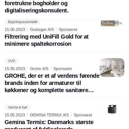
foretrukne bogholder og
digitaliseringskonsulent.
Bygningsautomatik
Annonce
15.05.2023
Guldager A/S
Sponseret
Filtrering med UniFill Gold for at
minimere spaltekorrosion
VVS
15.05.2023
Grohe A/S
Sponseret
GROHE, der er et af verdens førende
brands inden for armaturer til
køkkener og komplette sanitære
løsninger til badeværelser, deltager
igen i år på VVS-messen i Odense.
Varme & Køl
15.05.2023
GEMINA TERMIX A/S
Sponseret
Gemina Termix: Danmarks største