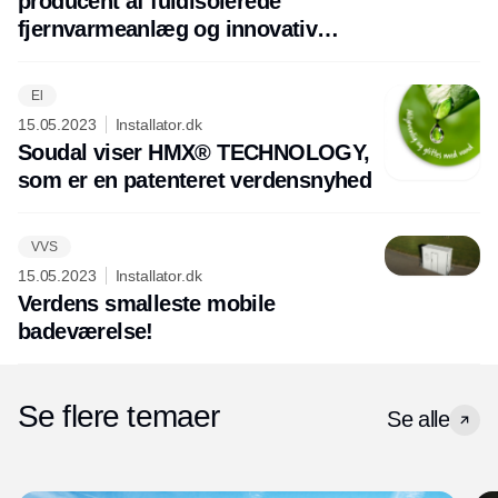
producent af fuldisolerede
fjernvarmeanlæg og innovativ
Termix ECL app
El
15.05.2023
Installator.dk
Soudal viser HMX® TECHNOLOGY,
som er en patenteret verdensnyhed
VVS
15.05.2023
Installator.dk
Verdens smalleste mobile
badeværelse!
Se flere temaer
Se alle