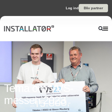
Log ind
Bliv partner
Tema om VVS-
messen 2023