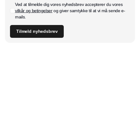
Ved at tilmelde dig vores nyhedsbrev accepterer du vores
vilkår og betingelser
og giver samtykke til at vi må sende e-
mails.
Tilmeld nyhedsbrev
Udgiver
Horisont Gruppen a/s
Strandlodsvej 44
2300 København S
Telefon:
53506060
www.horisontgruppen.dk
Indhold