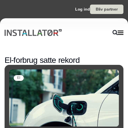
Log ind
Bliv partner
Annonce
El-forbrug satte rekord
El