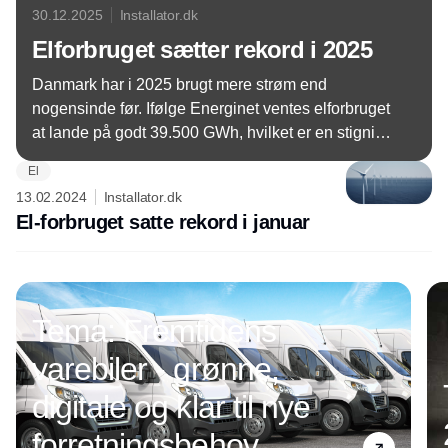
30.12.2025
Installator.dk
Elforbruget sætter rekord i 2025
Danmark har i 2025 brugt mere strøm end
nogensinde før. Ifølge Energinet ventes elforbruget
at lande på godt 39.500 GWh, hvilket er en stigning
på næsten 5 procent i forhold til 2024.
El
13.02.2024
Installator.dk
El-forbruget satte rekord i januar
Annonce
Tema: Fremtidens
varebiler - grønne,
digitale og klar til nye
forretningsbehov